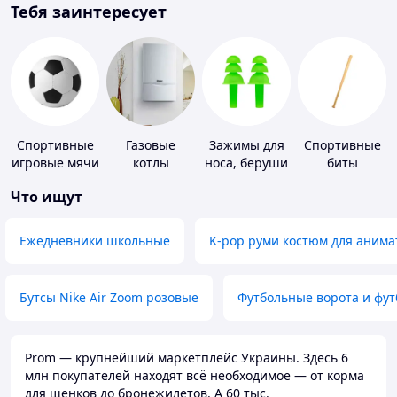
Тебя заинтересует
Спортивные
Газовые
Зажимы для
Спортивные
игровые мячи
котлы
носа, беруши
биты
для плавания
Что ищут
Ежедневники школьные
K-pop руми костюм для анима
Бутсы Nike Air Zoom розовые
Футбольные ворота и фу
Prom — крупнейший маркетплейс Украины. Здесь 6
млн покупателей находят всё необходимое — от корма
для щенков до бронежилетов. А 60 тыс.