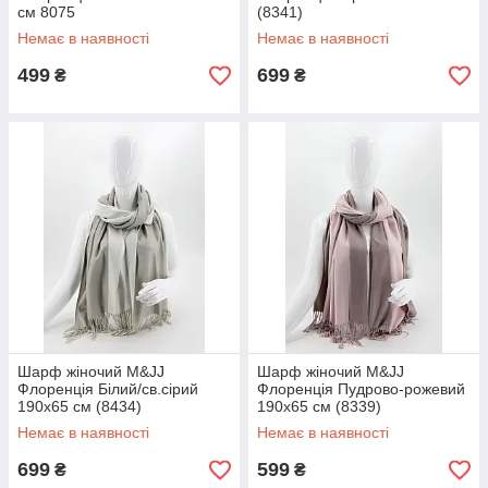
см 8075
(8341)
Немає в наявності
Немає в наявності
499
699
₴
₴
Шарф жіночий M&JJ
Шарф жіночий M&JJ
Флоренція Білий/св.сірий
Флоренція Пудрово-рожевий
190х65 см (8434)
190х65 см (8339)
Немає в наявності
Немає в наявності
699
599
₴
₴