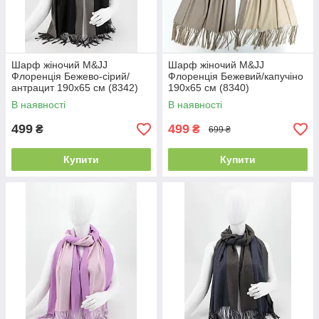
Шарф жіночий M&JJ
Шарф жіночий M&JJ
Флоренція Бежево-сірий/
Флоренція Бежевий/капучіно
антрацит 190х65 см (8342)
190х65 см (8340)
В наявності
В наявності
499
499
₴
₴
699 ₴
Купити
Купити