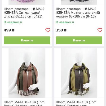
Шарф двосторонній M&JJ
Шарф двосторонній M&JJ
ЖЕНЕВА Світла пудра/
ЖЕНЕВА Мокко/темно-синій
фіалка 65х185 см (8421)
меланж 65х185 см (8413)
В наявності
В наявності
499
350
₴
₴
Купити
Купити
Шарф M&JJ Венеція (Tom
Шарф M&JJ Венеція (Tom
Brown) Зелений капучіно
Brown) Оливка-кава