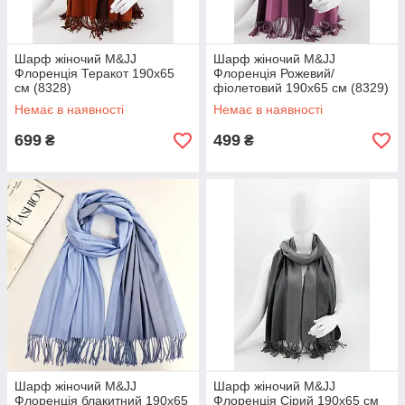
Шарф жіночий M&JJ
Шарф жіночий M&JJ
Флоренція Теракот 190х65
Флоренція Рожевий/
см (8328)
фіолетовий 190х65 см (8329)
Немає в наявності
Немає в наявності
699
499
₴
₴
Шарф жіночий M&JJ
Шарф жіночий M&JJ
Флоренція блакитний 190х65
Флоренція Сірий 190х65 см