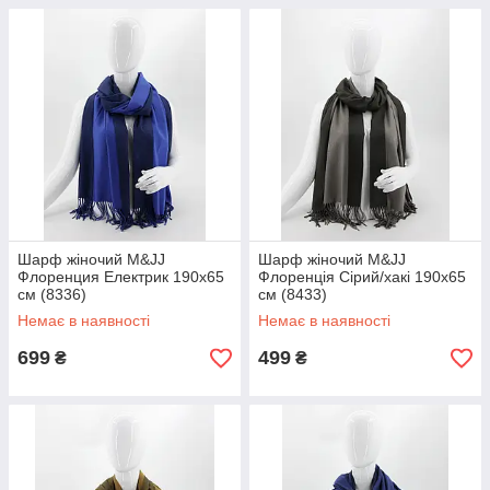
Шарф жіночий M&JJ
Шарф жіночий M&JJ
Флоренция Електрик 190х65
Флоренція Сірий/хакі 190х65
см (8336)
см (8433)
Немає в наявності
Немає в наявності
699
499
₴
₴