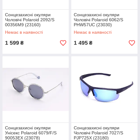
Сонцезахисні окуляри
Сонцезахисні окуляри
Чоловічі Polaroid 2092/S
Чоловічі Polaroid 6062/S
00356M9 (23160)
PHW57UC (23030)
Немає в наявності
Немає в наявності
1 599
1 495
₴
₴
Сонцезахисні окуляри
Сонцезахисні окуляри
Унісекс Polaroid 6079/F/S
Чоловічі Polaroid 7027/S
90053EX (23078)
PJP725X (23180)