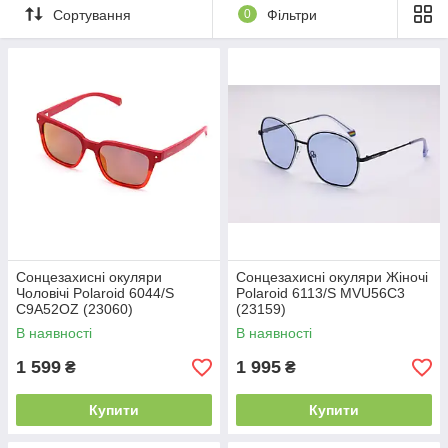
Сортування
0
Фільтри
Сонцезахисні окуляри
Сонцезахисні окуляри Жіночі
Чоловічі Polaroid 6044/S
Polaroid 6113/S MVU56C3
C9A52OZ (23060)
(23159)
В наявності
В наявності
1 599
1 995
₴
₴
Купити
Купити