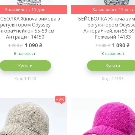
Залишилось 15 днів
Залишилось 15 днів
СБОЛКА Жіноча зимова з
БЕЙСБОЛКА Жіноча зим
регулятором Odyssey
регулятором Odyss
нгора+нейлон 55-59 см
Ангора+нейлон 55-59
Антрацит 14150
Рожевий 14133
1 090 ₴
1 090 ₴
1 200 ₴
1 200 ₴
В наявності
В наявності
Купити
Купити
14150
14133
–9%