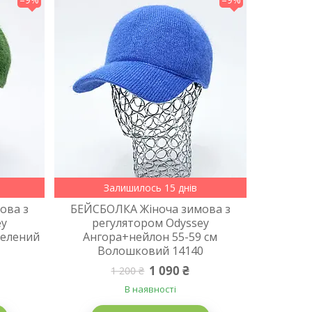
Залишилось 15 днів
ова з
БЕЙСБОЛКА Жіноча зимова з
ey
регулятором Odyssey
Зелений
Ангора+нейлон 55-59 см
Волошковий 14140
1 090 ₴
1 200 ₴
В наявності