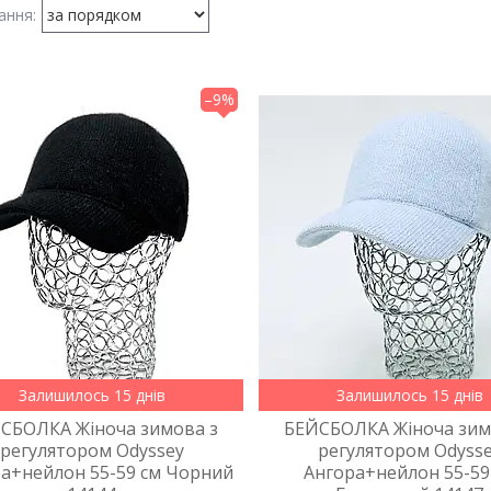
–9%
Залишилось 15 днів
Залишилось 15 днів
СБОЛКА Жіноча зимова з
БЕЙСБОЛКА Жіноча зим
регулятором Odyssey
регулятором Odyss
а+нейлон 55-59 см Чорний
Ангора+нейлон 55-59