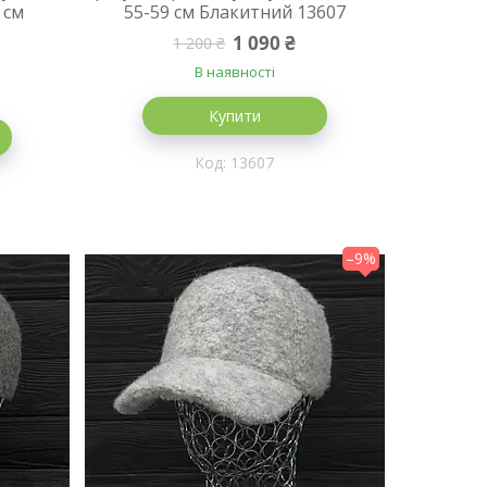
 см
55-59 см Блакитний 13607
1 090 ₴
1 200 ₴
В наявності
Купити
13607
–9%