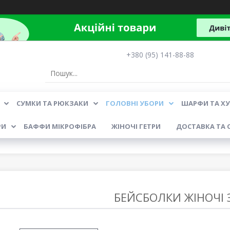
+380 (95) 141-88-88
СУМКИ ТА РЮКЗАКИ
ГОЛОВНІ УБОРИ
ШАРФИ ТА Х
РИ
БАФФИ МІКРОФІБРА
ЖІНОЧІ ГЕТРИ
ДОСТАВКА ТА 
БЕЙСБОЛКИ ЖІНОЧІ 