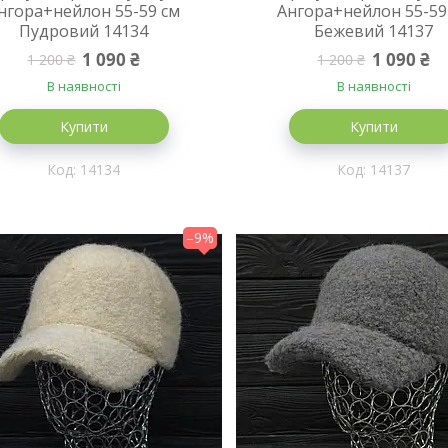
нгора+нейлон 55-59 см
Ангора+нейлон 55-59
Пудровий 14134
Бежевий 14137
1 090 ₴
1 090 ₴
1 200 ₴
1 200 ₴
В наявності
В наявності
Купити
Купити
14134
14137
–9%