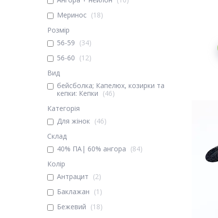
Меринос
18
Розмір
56-59
34
56-60
12
Вид
бейсболка; Капелюх, козирки та
кепки: Кепки
46
Категорія
Для жінок
46
Склад
40% ПА| 60% ангора
84
Колір
Антрацит
2
Баклажан
1
Бежевий
18