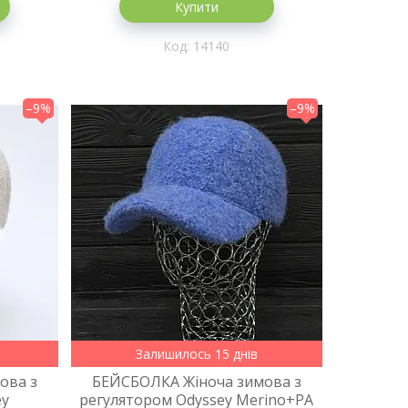
Купити
14140
–9%
–9%
Залишилось 15 днів
ова з
БЕЙСБОЛКА Жіноча зимова з
ey
регулятором Odyssey Merino+PA