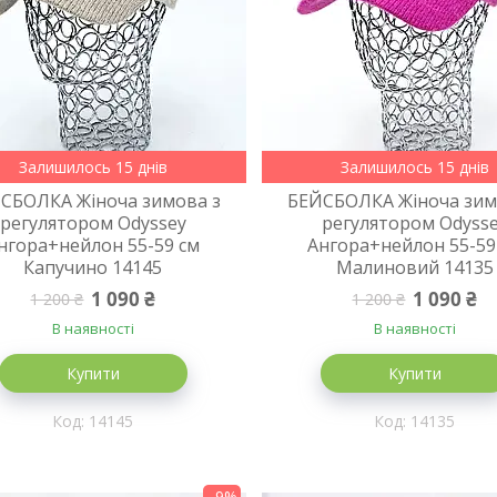
Залишилось 15 днів
Залишилось 15 днів
СБОЛКА Жіноча зимова з
БЕЙСБОЛКА Жіноча зим
регулятором Odyssey
регулятором Odyss
нгора+нейлон 55-59 см
Ангора+нейлон 55-59
Капучино 14145
Малиновий 14135
1 090 ₴
1 090 ₴
1 200 ₴
1 200 ₴
В наявності
В наявності
Купити
Купити
14145
14135
–9%