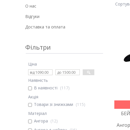
О нас
Відгуки
Доставка та оплата
Фільтри
Ціна
Наявність
В наявності
117
Акція
Товари зі знижками
115
БЕЙ
Матеріал
Ангора
12
Ангор
Ангора + нейлон
16