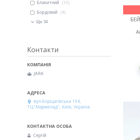
Блакитний
10
Бордовий
4
БЕЙ
Ще 34
А
Контакти
JARA
вул.Борщагівська 154,
ТЦ"Мармелад", Київ, Україна
Сергій