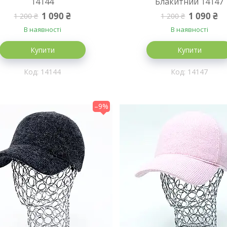
14144
Блакитний 14147
1 090 ₴
1 090 ₴
1 200 ₴
1 200 ₴
В наявності
В наявності
Купити
Купити
14144
14147
–9%