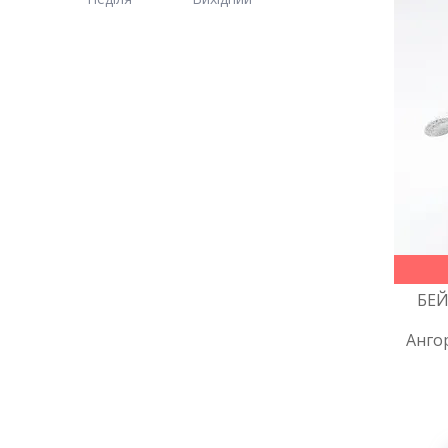
БЕЙ
Ангор