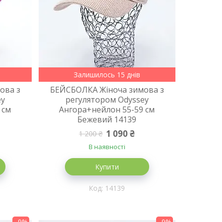
Залишилось 15 днів
ова з
БЕЙСБОЛКА Жіноча зимова з
ey
регулятором Odyssey
 см
Ангора+нейлон 55-59 см
Бежевий 14139
1 090 ₴
1 200 ₴
В наявності
Купити
14139
–9%
–9%