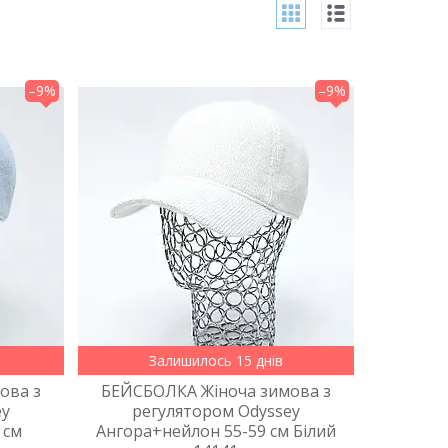
–9%
–9%
Залишилось 15 днів
ова з
БЕЙСБОЛКА Жіноча зимова з
ey
регулятором Odyssey
 см
Ангора+нейлон 55-59 см Білий