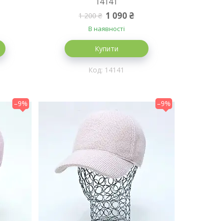
14141
1 090 ₴
1 200 ₴
В наявності
Купити
14141
–9%
–9%