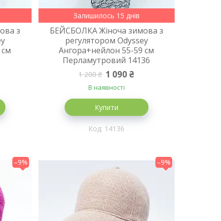
Залишилось 15 днів
ова з
БЕЙСБОЛКА Жіноча зимова з
ey
регулятором Odyssey
 см
Ангора+нейлон 55-59 см
Перламутровий 14136
1 090 ₴
1 200 ₴
В наявності
Купити
14136
–9%
–9%