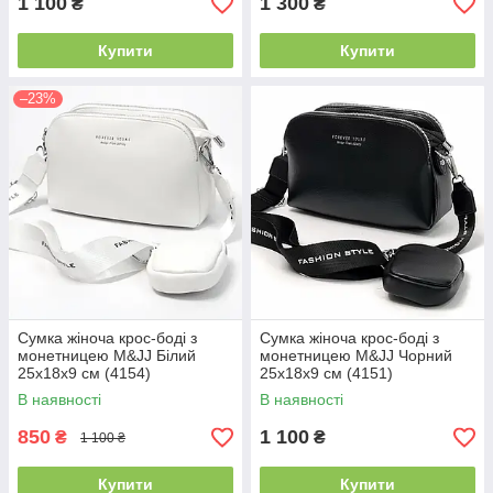
1 100
1 300
₴
₴
Купити
Купити
–23%
Сумка жіноча крос-боді з
Сумка жіноча крос-боді з
монетницею M&JJ Білий
монетницею M&JJ Чорний
25х18х9 см (4154)
25х18х9 см (4151)
В наявності
В наявності
850
1 100
₴
₴
1 100 ₴
Купити
Купити