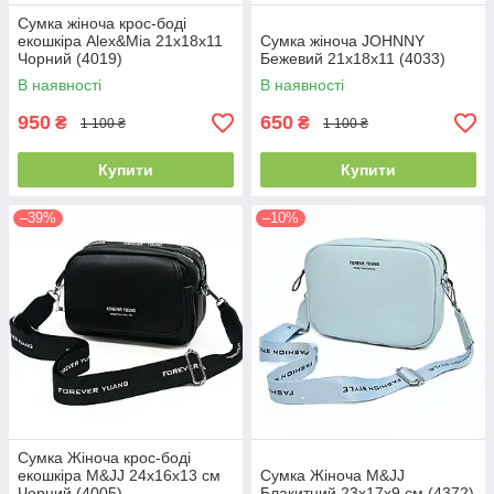
Сумка жіноча крос-боді
екошкіра Alex&Mia 21х18х11
Сумка жіноча JOHNNY
Чорний (4019)
Бежевий 21х18х11 (4033)
В наявності
В наявності
950
650
₴
₴
1 100 ₴
1 100 ₴
Купити
Купити
–39%
–10%
Сумка Жіноча крос-боді
екошкіра M&JJ 24х16х13 см
Сумка Жіноча M&JJ
Чорний (4005)
Блакитний 23х17х9 см (4372)