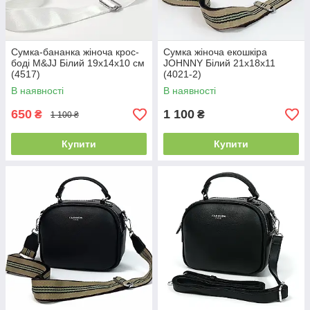
Сумка-бананка жіноча крос-
Сумка жіноча екошкіра
боді M&JJ Білий 19х14х10 см
JOHNNY Білий 21х18х11
(4517)
(4021-2)
В наявності
В наявності
650
1 100
₴
₴
1 100 ₴
Купити
Купити