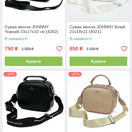
Сумка жіноча JOHNNY
Сумка жіноча JOHNNY Білий
Чорний 23х17х10 см (4262)
21х18х11 (4021)
В наявності
В наявності
790
850
₴
₴
1 300 ₴
1 100 ₴
Купити
Купити
–14%
–41%