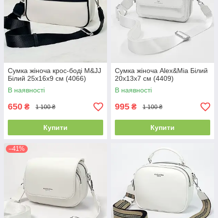
Сумка жіноча крос-боді M&JJ
Сумка жіноча Alex&Mia Білий
Білий 25х16х9 см (4066)
20х13х7 см (4409)
В наявності
В наявності
650
995
₴
₴
1 100 ₴
1 100 ₴
Купити
Купити
–41%