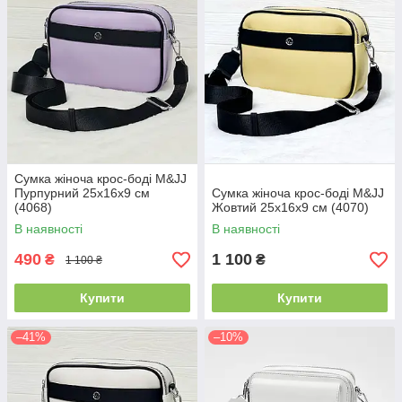
Сумка жіноча крос-боді M&JJ
Пурпурний 25х16х9 см
Сумка жіноча крос-боді M&JJ
(4068)
Жовтий 25х16х9 см (4070)
В наявності
В наявності
490
1 100
₴
₴
1 100 ₴
Купити
Купити
–41%
–10%