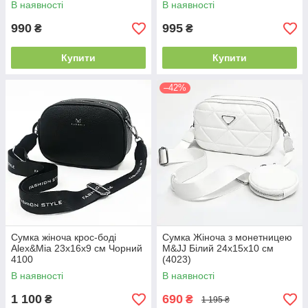
В наявності
В наявності
990
995
₴
₴
Купити
Купити
–42%
Сумка жіноча крос-боді
Сумка Жіноча з монетницею
Alex&Mia 23х16х9 см Чорний
M&JJ Білий 24х15х10 см
4100
(4023)
В наявності
В наявності
1 100
690
₴
₴
1 195 ₴