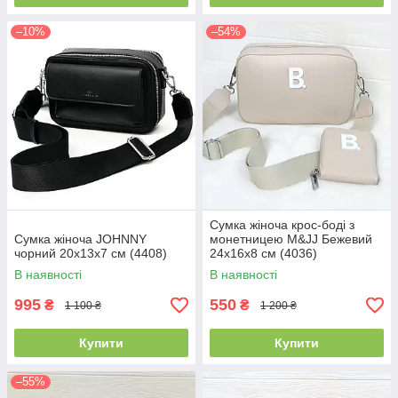
–10%
–54%
Сумка жіноча крос-боді з
Сумка жіноча JOHNNY
монетницею M&JJ Бежевий
чорний 20х13х7 см (4408)
24х16х8 см (4036)
В наявності
В наявності
995
550
₴
₴
1 100 ₴
1 200 ₴
Купити
Купити
–55%