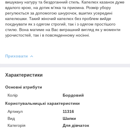
вишукану натуру та бездоганний стиль. Капелюх казанок дуже
вдалого крою, на дотик м'яка та приємна. Розмір убору
регулюється за допомогою шнурочок, вшитих усередині
капелюшки. Такий жіночий капелюх без проблем вийде
поєднувати як з одягом строгий, так і з одягом простішого
стилю. Вона матиме на Вас виграшний вигляд як у моменти
урочистостей, так і в повсякденному носінні.
Приховати
Характеристики
Основні атрибути
Колір
Бордовий
Користувальницькі характеристики
Артикул
11316
Вид
Шапки
Категорія
Для дівчаток