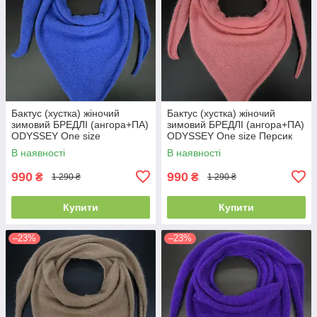
Бактус (хустка) жіночий
Бактус (хустка) жіночий
зимовий БРЕДЛІ (ангора+ПА)
зимовий БРЕДЛІ (ангора+ПА)
ODYSSEY One size
ODYSSEY One size Персик
Блакитний 14389
14495
В наявності
В наявності
990
990
₴
₴
1 290 ₴
1 290 ₴
Купити
Купити
–23%
–23%