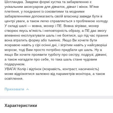
Шотландка. Завдяки формі хустка та забарвленню є
унікальним аксесуаром для дівчаток, дівчат і жінок. М'яке
плетіння, у поєднанні із соковитими та модними
забарвленнями допомагають своїй власниці завжди бути в
центрі уваги, а також легко справляється з проблемою холоду.
У складі шалі — вовна, мохер і ПЕ. Вовна зігріває, мохер
створює якусь м'якість і неповторність образу, а ПЕ дає змогу
впевнено експлуатувати шаль і не боятися, що під час прання
вона втратить форму або тьмяніє. Якщо Ви хочете бути
яскравою навіть у сірі осінні дні, і зігрітим навіть у найсуворіші
морози, тоді Вам просто потрібно придбати цю шаль. Ну а
якщо Ви хочете проявити турботу про сестру, подрузі, дівчині,
а також нагадати про себе, то така шаль стане чудовим
подарунком.
УВАГА! Колір і відтінок (яскравість, контраст, насиченість)
може відрізнятися залежно від параметрів монітора, а також
освітлення.
Приховати
Характеристики