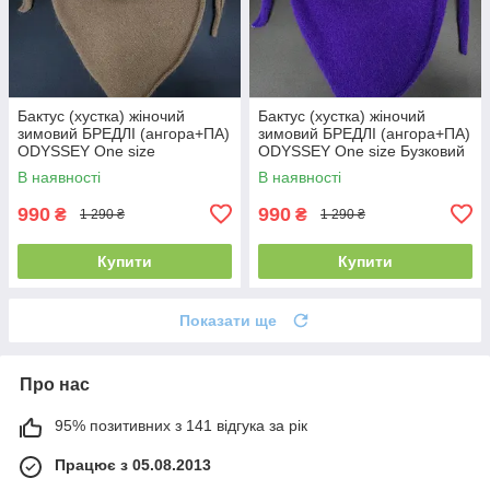
Бактус (хустка) жіночий
Бактус (хустка) жіночий
зимовий БРЕДЛІ (ангора+ПА)
зимовий БРЕДЛІ (ангора+ПА)
ODYSSEY One size
ODYSSEY One size Бузковий
Карамельний 14500
14507
В наявності
В наявності
990
990
₴
₴
1 290 ₴
1 290 ₴
Купити
Купити
Показати ще
Про нас
95% позитивних з 141 відгука за рік
Працює з 05.08.2013