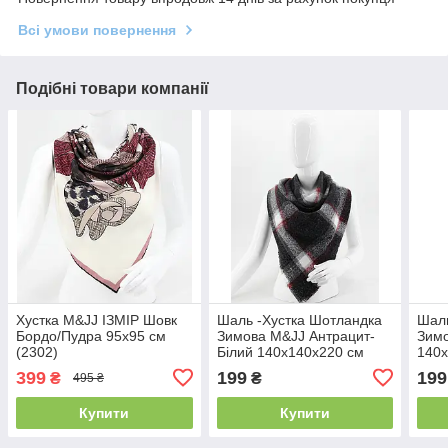
Всі умови повернення
Подібні товари компанії
Хустка M&JJ ІЗМІР Шовк
Шаль -Хустка Шотландка
Шаль
Бордо/Пудра 95х95 см
Зимова M&JJ Антрацит-
Зимо
(2302)
Білий 140х140х220 см
140х
(8478)
399
199
199
₴
₴
495 ₴
Купити
Купити