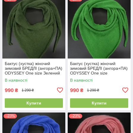
Бактус (хустка) жіночий
Бактус (хустка) жіночий
зимовий БРЕДЛІ (ангора+ПА)
зимовий БРЕДЛІ (ангора+ПА)
ODYSSEY One size Зелений
ODYSSEY One size
14509
Салатовий 14506
В наявності
В наявності
990
990
₴
₴
1 290 ₴
1 290 ₴
Купити
Купити
–23%
–23%