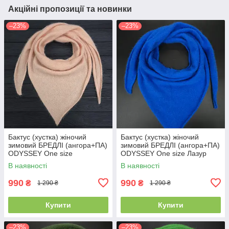
Акційні пропозиції та новинки
–23%
–23%
Бактус (хустка) жіночий
Бактус (хустка) жіночий
зимовий БРЕДЛІ (ангора+ПА)
зимовий БРЕДЛІ (ангора+ПА)
ODYSSEY One size
ODYSSEY One size Лазур
Абрикосовий 12385
14317
В наявності
В наявності
990
990
₴
₴
1 290 ₴
1 290 ₴
Купити
Купити
–23%
–23%