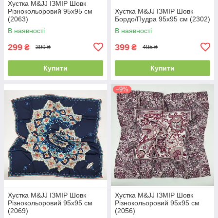
Хустка M&JJ ІЗМІР Шовк
Різнокольоровий 95х95 см
Хустка M&JJ ІЗМІР Шовк
(2063)
Бордо/Пудра 95х95 см (2302)
В наявності
В наявності
299
399
₴
₴
399 ₴
495 ₴
Купити
Купити
–9%
Хустка M&JJ ІЗМІР Шовк
Хустка M&JJ ІЗМІР Шовк
Різнокольоровий 95х95 см
Різнокольоровий 95х95 см
(2069)
(2056)