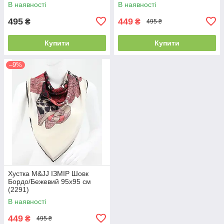
В наявності
В наявності
495
449
₴
₴
495 ₴
Купити
Купити
–9%
Хустка M&JJ ІЗМІР Шовк
Бордо/Бежевий 95х95 см
(2291)
В наявності
449
₴
495 ₴