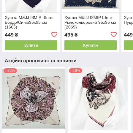
Хустка M&JJ ІЗМІР Шовк
Хустка M&JJ ІЗМІР Шовк
Хуст
Бордо/Синій95х95 см
Різнокольоровий 95х95 см
Пудр
(1665)
(2069)
449
495
449
₴
₴
Купити
Купити
Акційні пропозиції та новинки
–25%
–19%