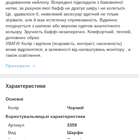
додаванням нейлону. Всередині підкладали з бавовняної
нитки, за рахунок якої бафф не дратує шкіру і не колеться.
Це, здавалося б, невеликий аксесуар здатний не тільки
зігрівати, але й має естетичну спрямованість. Відмінно
поєднується з шапкою або верхнім одягом аналогічного
кольору. Зручність баффі незаперечно. Комфортний, теплий,
доповнює образ.
УВАГА! Колір і відтінок (яскравість, контраст, насиченість)
може відрізнятися, в залежності від налаштувань монітору , а
також освітлення.
Приховати
Характеристики
Основні
Колір
Чорний
Користувальницькі характеристики
Артикул
3359
Вид
Шарфи