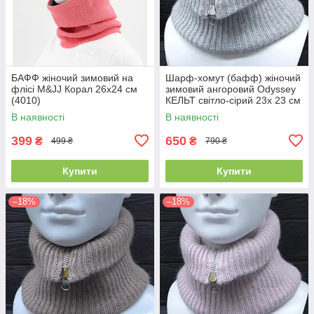
БАФФ жіночий зимовий на
Шарф-хомут (бафф) жіночий
флісі M&JJ Корал 26х24 см
зимовий ангоровий Odyssey
(4010)
КЕЛЬТ світло-сірий 23х 23 см
14098
В наявності
В наявності
399
650
₴
₴
499 ₴
790 ₴
Купити
Купити
–18%
–18%