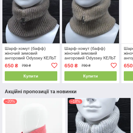
Шарф-хомут (бафф)
Шарф-хомут (бафф)
Шар
жіночий зимовий
жіночий зимовий
жіно
ангоровий Odyssey КЕЛЬТ
ангоровий Odyssey КЕЛЬТ
анго
капучино 23х 23 см 14393
бежевий 23х 23 см 14391
фіол
650
650
650
₴
₴
790 ₴
790 ₴
143
Купити
Купити
Акційні пропозиції та новинки
–20%
–18%