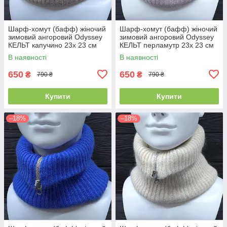
Шарф-хомут (бафф) жіночий
Шарф-хомут (бафф) жіночий
зимовий ангоровий Odyssey
зимовий ангоровий Odyssey
КЕЛЬТ капучино 23х 23 см
КЕЛЬТ перламутр 23х 23 см
14104
14106
В наявності
В наявності
650
650
₴
₴
790 ₴
790 ₴
Купити
Купити
–18%
–18%