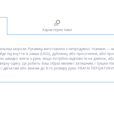
Характеристики
ильніші морози. Рукавиці виготовлені з непродувної тканини — імі
ійде під взуття із замші (UGG), дублянку або просочення, або про
о швидко зняти з руки, якщо потрібно відповісти на дзвінок, або
ерху одягу. Це робить Ваш образ милим і затишним, і трішки повер
кам і дівчатам або жінкам до 8-го розміру руки. УВАГА! ПЕРШАТ