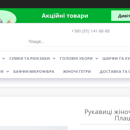
+380 (95) 141-88-88
СУМКИ ТА РЮКЗАКИ
ГОЛОВНІ УБОРИ
ШАРФИ ТА Х
РИ
БАФФИ МІКРОФІБРА
ЖІНОЧІ ГЕТРИ
ДОСТАВКА ТА 
Рукавиці жіно
Плащ