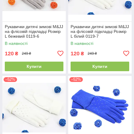
Рукавички дитячі зимові M&JJ
Рукавички дитячі зимові M&JJ
на флісовій підкладці Розмір
на флісовій підкладці Розмір
L бежевий 0119-6
L білий 0119-7
В наявності
В наявності
120
120
₴
₴
249 ₴
249 ₴
Купити
Купити
–52%
–52%