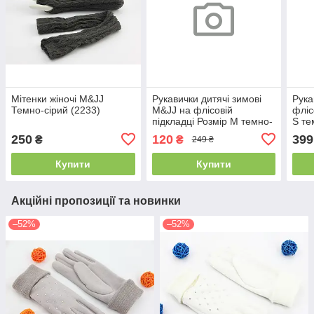
Мітенки жіночі M&JJ
Рукавички дитячі зимові
Рука
Темно-сірий (2233)
M&JJ на флісовій
фліс
підкладці Розмір M темно-
S те
сірий 0128-2
250
120
399
₴
₴
249 ₴
Купити
Купити
Акційні пропозиції та новинки
–52%
–52%