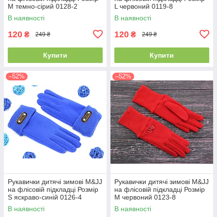
M темно-сірий 0128-2
L червоний 0119-8
В наявності
В наявності
120
120
₴
₴
249 ₴
249 ₴
Купити
Купити
–52%
–52%
Рукавички дитячі зимові M&JJ
Рукавички дитячі зимові M&JJ
на флісовій підкладці Розмір
на флісовій підкладці Розмір
S яскраво-синій 0126-4
M червоний 0123-8
В наявності
В наявності