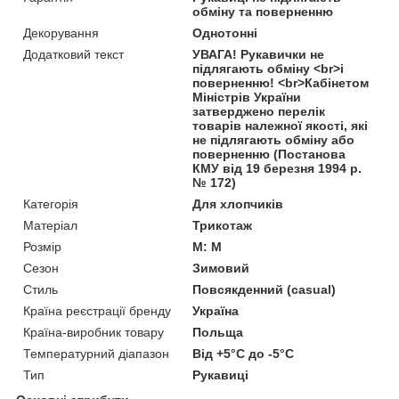
обміну та поверненню
Декорування
Однотонні
Додатковий текст
УВАГА! Рукавички не
підлягають обміну <br>і
поверненню! <br>Кабінетом
Міністрів України
затверджено перелік
товарів належної якості, які
не підлягають обміну або
поверненню (Постанова
КМУ від 19 березня 1994 р.
№ 172)
Категорія
Для хлопчиків
Матеріал
Трикотаж
Розмір
M: M
Сезон
Зимовий
Стиль
Повсякденний (casual)
Країна реєстрації бренду
Україна
Країна-виробник товару
Польща
Температурний діапазон
Від +5°C до -5°C
Тип
Рукавиці