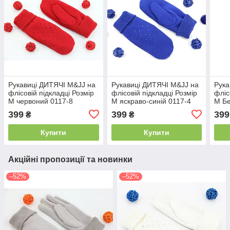
Рукавиці ДИТЯЧІ M&JJ на
Рукавиці ДИТЯЧІ M&JJ на
Рука
флісовій підкладці Розмір
флісовій підкладці Розмір
фліс
M червоний 0117-8
M яскраво-синій 0117-4
M Бе
399
399
399
₴
₴
Купити
Купити
Акційні пропозиції та новинки
–52%
–52%