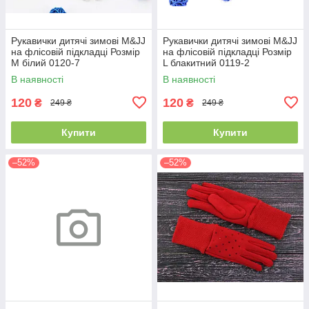
Рукавички дитячі зимові M&JJ
Рукавички дитячі зимові M&JJ
на флісовій підкладці Розмір
на флісовій підкладці Розмір
M білий 0120-7
L блакитний 0119-2
В наявності
В наявності
120
120
₴
₴
249 ₴
249 ₴
Купити
Купити
–52%
–52%