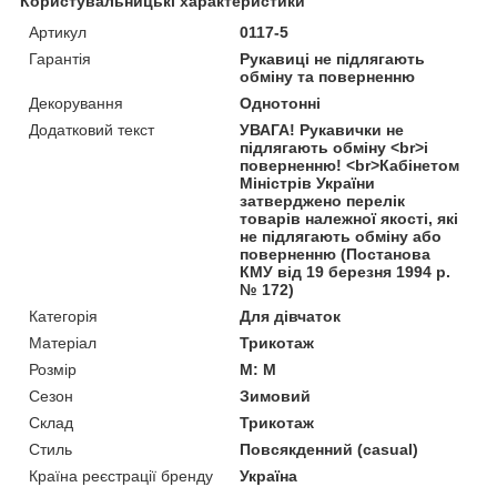
Користувальницькі характеристики
Артикул
0117-5
Гарантія
Рукавиці не підлягають
обміну та поверненню
Декорування
Однотонні
Додатковий текст
УВАГА! Рукавички не
підлягають обміну <br>і
поверненню! <br>Кабінетом
Міністрів України
затверджено перелік
товарів належної якості, які
не підлягають обміну або
поверненню (Постанова
КМУ від 19 березня 1994 р.
№ 172)
Категорія
Для дівчаток
Матеріал
Трикотаж
Розмір
M: M
Сезон
Зимовий
Склад
Трикотаж
Стиль
Повсякденний (casual)
Країна реєстрації бренду
Україна