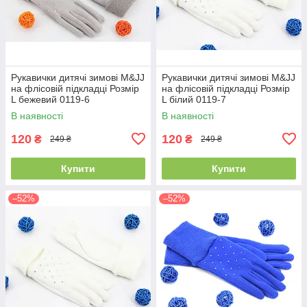
Рукавички дитячі зимові M&JJ
Рукавички дитячі зимові M&JJ
на флісовій підкладці Розмір
на флісовій підкладці Розмір
L бежевий 0119-6
L білий 0119-7
В наявності
В наявності
120
120
₴
₴
249 ₴
249 ₴
Купити
Купити
–52%
–52%