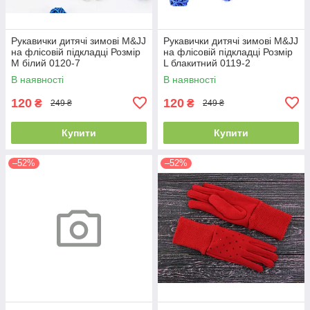
Рукавички дитячі зимові M&JJ
Рукавички дитячі зимові M&JJ
на флісовій підкладці Розмір
на флісовій підкладці Розмір
M білий 0120-7
L блакитний 0119-2
В наявності
В наявності
120
120
₴
₴
249 ₴
249 ₴
Купити
Купити
–52%
–52%