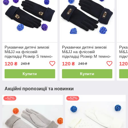
Рукавички дитячі зимові
Рукавички дитячі зимові
Рука
M&JJ на флісовій
M&JJ на флісовій
M&JJ
підкладці Розмір S темно-
підкладці Розмір M темно-
підк
синій 0129-1
синій 0125-1
сині
120
120
120
₴
₴
249 ₴
249 ₴
Купити
Купити
Акційні пропозиції та новинки
–52%
–52%