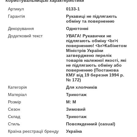
Користувальницькі характеристики
Артикул
0133-1
Гарантія
Рукавиці не підлягають
обміну та поверненню
Декорування
Однотонні
Додатковий текст
УВАГА! Рукавички не
підлягають обміну <br>і
поверненню! <br>Кабінетом
Міністрів України
затверджено перелік
товарів належної якості, які
не підлягають обміну або
поверненню (Постанова
КМУ від 19 березня 1994 р.
№ 172)
Категорія
Для хлопчиків
Матеріал
Трикотаж
Розмір
M: M
Сезон
Зимовий
Склад
Трикотаж
Стиль
Повсякденний (casual)
Країна реєстрації бренду
Україна