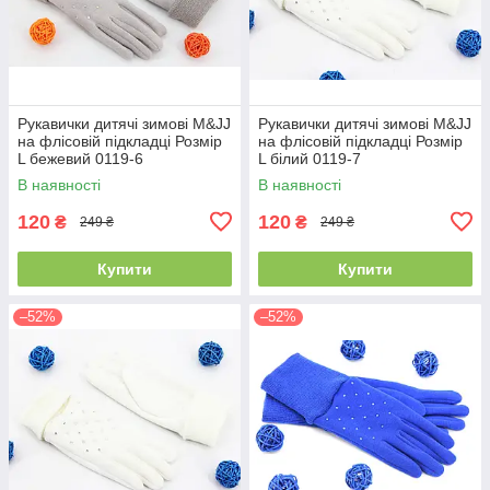
Рукавички дитячі зимові M&JJ
Рукавички дитячі зимові M&JJ
на флісовій підкладці Розмір
на флісовій підкладці Розмір
L бежевий 0119-6
L білий 0119-7
В наявності
В наявності
120
120
₴
₴
249 ₴
249 ₴
Купити
Купити
–52%
–52%