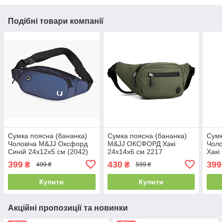
Подібні товари компанії
Сумка поясна (бананка)
Сумка поясна (бананка)
Сумк
Чоловіча M&JJ Оксфорд
M&JJ ОКСФОРД Хакі
Чоло
Синій 24х12х5 см (2042)
24х14х6 см 2217
Хакі
399
430
399
₴
₴
499 ₴
599 ₴
Купити
Купити
Акційні пропозиції та новинки