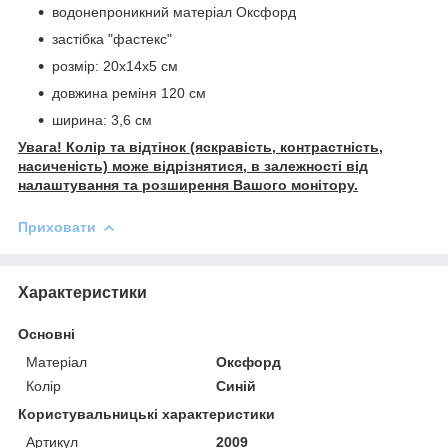
водонепроникний матеріал Оксфорд
застібка "фастекс"
розмір: 20х14х5 см
довжина реміня 120 см
ширина: 3,6 см
Увага! Колір та відтінок (яскравість, контрастність,
насиченість) може відрізнятися, в залежності від
налаштування та розширення Вашого монітору.
Приховати
Характеристики
Основні
Матеріал
Оксфорд
Колір
Синій
Користувальницькі характеристики
Артикул
2009