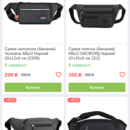
Сумка напоясна (бананка)
Сумка поясна (бананка)
Чоловіча M&JJ Чорний
M&JJ ОКСФОРД Чорний
20х12х4 см (2208)
22х15х5 см 2211
В наявності
В наявності
299
350
₴
₴
599 ₴
599 ₴
Купити
Купити
–42%
–40%