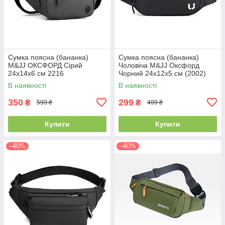
Сумка поясна (бананка)
Сумка поясна (бананка)
M&JJ ОКСФОРД Сірий
Чоловіча M&JJ Оксфорд
24х14х6 см 2216
Чорний 24х12х5 см (2002)
В наявності
В наявності
350
299
₴
₴
599 ₴
499 ₴
Купити
Купити
–40%
–40%