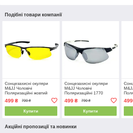
Подібні товари компанії
Сонцезахисні окуляри
Сонцезахисні окуляри
Сонц
M&JJ Чоловічі
M&JJ Чоловічі
M&JJ
Поляризаційні жовтий
Поляризаційні 1770
Поля
1714
499
499
499
₴
₴
700 ₴
790 ₴
Купити
Купити
Акційні пропозиції та новинки