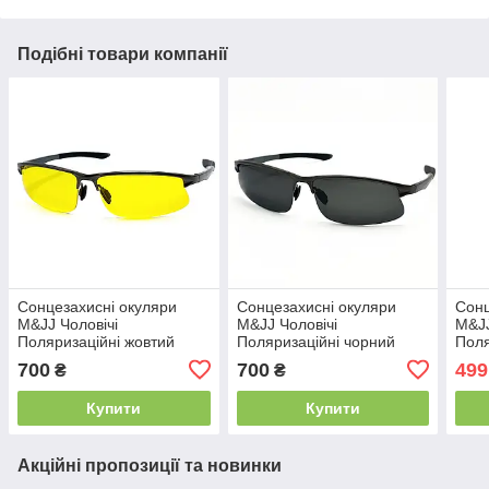
Подібні товари компанії
Сонцезахисні окуляри
Сонцезахисні окуляри
Сонц
M&JJ Чоловічі
M&JJ Чоловічі
M&JJ
Поляризаційні жовтий
Поляризаційні чорний
Поля
1714
1706
700
700
499
₴
₴
Купити
Купити
Акційні пропозиції та новинки