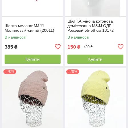
ШАПКА жіноча котонова
Шапка меланж M&JJ
демісезонна M&JJ ОДРІ
Малиновый-синий (20011)
Рожевий 55-58 см 13172
В наявності
В наявності
385
150
₴
₴
499 ₴
Купити
Купити
–70%
–70%