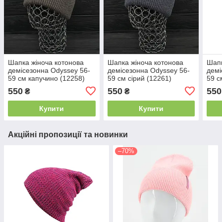
Шапка жіноча котонова
Шапка жіноча котонова
Шапк
демісезонна Odyssey 56-
демісезонна Odyssey 56-
демі
59 см капучино (12258)
59 см сірий (12261)
59 с
(122
550
550
550
₴
₴
Купити
Купити
Акційні пропозиції та новинки
–70%