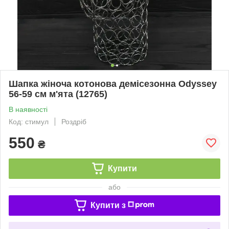
Шапка жіноча котонова демісезонна Odyssey
56-59 см м'ята (12765)
В наявності
Код: стимул
Роздріб
550
₴
Купити
або
Купити з