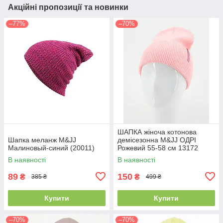
Акційні пропозиції та новинки
–77%
–70%
ШАПКА жіноча котонова
Шапка меланж M&JJ
демісезонна M&JJ ОДРІ
Малиновый-синий (20011)
Рожевий 55-58 см 13172
В наявності
В наявності
89
150
₴
₴
385 ₴
499 ₴
Купити
Купити
–70%
–70%