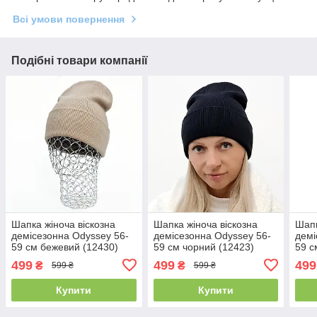
Всі умови повернення
Подібні товари компанії
Шапка жіноча віскозна
Шапка жіноча віскозна
Шапк
демісезонна Odyssey 56-
демісезонна Odyssey 56-
демі
59 см бежевий (12430)
59 см чорний (12423)
59 с
499
499
499
₴
₴
599 ₴
599 ₴
Купити
Купити