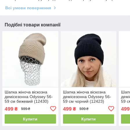
Всі умови повернення
Подібні товари компанії
Шапка жіноча віскозна
Шапка жіноча віскозна
Шапк
демісезонна Odyssey 56-
демісезонна Odyssey 56-
демі
59 см бежевий (12430)
59 см чорний (12423)
59 с
499
499
499
₴
₴
599 ₴
599 ₴
Купити
Купити