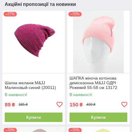
Акційні пропозиції та новинки
–77%
–70%
ШАПКА жіноча котонова
Шапка меланж M&JJ
демісезонна M&JJ ОДРІ
Малиновый-синий (20011)
Рожевий 55-58 см 13172
В наявності
В наявності
89
150
₴
₴
385 ₴
499 ₴
Купити
Купити
–70%
–70%