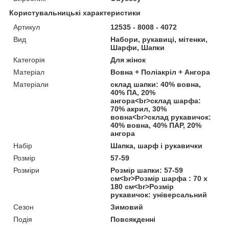
Користувальницькі характеристики
Артикул
12535 - 8008 - 4072
Вид
Набори, рукавиці, мітенки,
Шарфи, Шапки
Категорія
Для жінок
Матеріал
Вовна + Поліакріл + Ангора
Матеріали
склад шапки: 40% вовна,
40% ПА, 20%
ангора<br>склад шарфа:
70% акрил, 30%
вовна<br>склад рукавичок:
40% вовна, 40% ПАР, 20%
ангора
Набір
Шапка, шарф і рукавички
Розмір
57-59
Розміри
Розмір шапки: 57-59
см<br>Розмір шарфа : 70 х
180 см<br>Розмір
рукавичок: універсальний
Сезон
Зимовий
Подія
Повсякденні