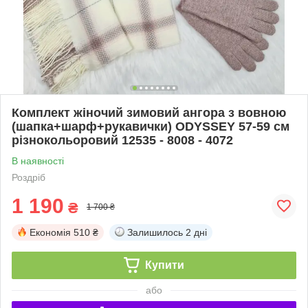
Комплект жіночий зимовий ангора з вовною
(шапка+шарф+рукавички) ODYSSEY 57-59 см
різнокольоровий 12535 - 8008 - 4072
В наявності
Роздріб
1 190
₴
1 700 ₴
Економія
510 ₴
Залишилось
2 дні
Купити
або