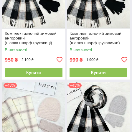
Комплект жіночий зимовий
Комплект жіночий зимовий
ангоровий
ангоровий
(шапка+шарф+рукавиці)
(шапка+шарф+рукавички)
ODYSSEY 57-59 см чорний
ODYSSEY 57-59 см чорний
В наявності
В наявності
3701 - 8064 - 4135
3701 - 8064 - 4185
950
990
₴
₴
2 100 ₴
1 900 ₴
Купити
Купити
–43%
–43%