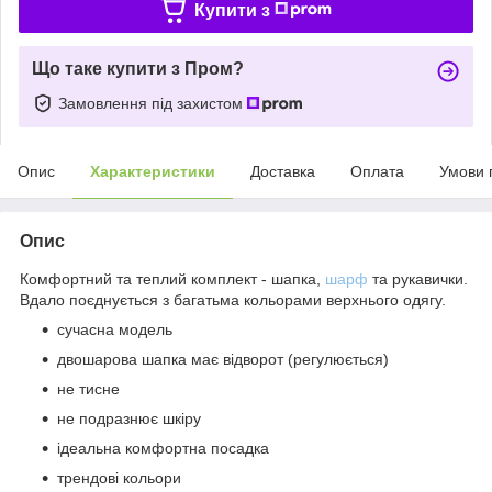
Купити з
Що таке купити з Пром?
Замовлення під захистом
Опис
Характеристики
Доставка
Оплата
Умови 
Опис
Комфортний та теплий комплект - шапка,
шарф
та рукавички.
Вдало поєднується з багатьма кольорами верхнього одягу.
сучасна модель
двошарова шапка має відворот (регулюється)
не тисне
не подразнює шкіру
ідеальна комфортна посадка
трендові кольори