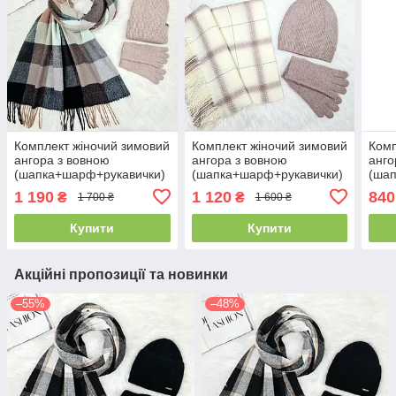
Комплект жіночий зимовий
Комплект жіночий зимовий
Комп
ангора з вовною
ангора з вовною
анго
(шапка+шарф+рукавички)
(шапка+шарф+рукавички)
(ша
ODYSSEY 57-59 см
ODYSSEY 56-58 см
57-5
1 190
1 120
840
₴
₴
1 700 ₴
1 600 ₴
різнокольоровий 12535 -
різнокольоровий 12242 -
1253
8025 - 4072
8008 - 4072
Купити
Купити
Акційні пропозиції та новинки
–55%
–48%