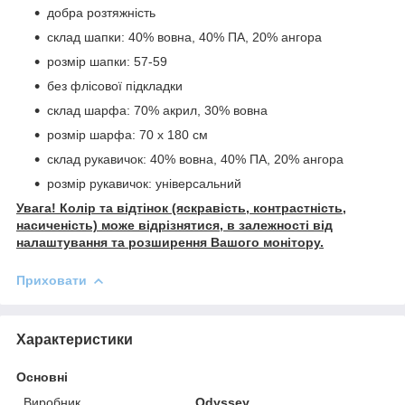
добра розтяжність
склад шапки: 40% вовна, 40% ПА, 20% ангора
розмір шапки: 57-59
без флісової підкладки
склад шарфа: 70% акрил, 30% вовна
розмір шарфа: 70 х 180 см
склад рукавичок: 40% вовна, 40% ПА, 20% ангора
розмір рукавичок: універсальний
Увага! Колір та відтінок (яскравість, контрастність,
насиченість) може відрізнятися, в залежності від
налаштування та розширення Вашого монітору.
Приховати
Характеристики
Основні
Виробник
Odyssey