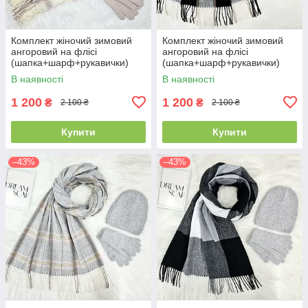
Комплект жіночий зимовий
Комплект жіночий зимовий
ангоровий на флісі
ангоровий на флісі
(шапка+шарф+рукавички)
(шапка+шарф+рукавички)
ODYSSEY 55-58 см
ODYSSEY 55-58 см сірий
В наявності
В наявності
різнокольоровий 12824 -
12822 - 8064 - 4210
8008 - 4074
1 200
1 200
₴
₴
2 100 ₴
2 100 ₴
Купити
Купити
–43%
–43%