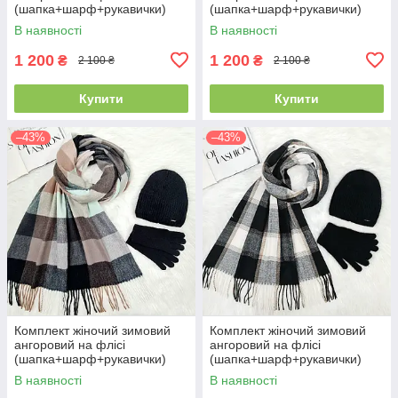
(шапка+шарф+рукавички)
(шапка+шарф+рукавички)
ODYSSEY 55-58 см
ODYSSEY 55-58 см
В наявності
В наявності
різнокольоровий 12815 - 1119
різнокольоровий 12815 -
- 4062
1125 - 4062
1 200
1 200
₴
₴
2 100 ₴
2 100 ₴
Купити
Купити
–43%
–43%
Комплект жіночий зимовий
Комплект жіночий зимовий
ангоровий на флісі
ангоровий на флісі
(шапка+шарф+рукавички)
(шапка+шарф+рукавички)
ODYSSEY 55-58 см
ODYSSEY 55-58 см чорний
В наявності
В наявності
різнокольоровий 12815 -
12815 - 8064 - 4185