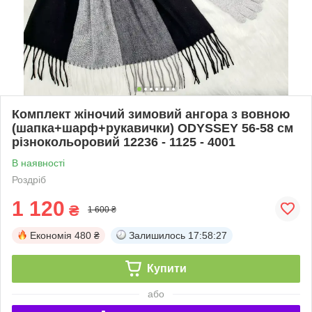
Комплект жіночий зимовий ангора з вовною
(шапка+шарф+рукавички) ODYSSEY 56-58 см
різнокольоровий 12236 - 1125 - 4001
В наявності
Роздріб
1 120
₴
1 600 ₴
Економія
480 ₴
Залишилось
17:58:26
Купити
або