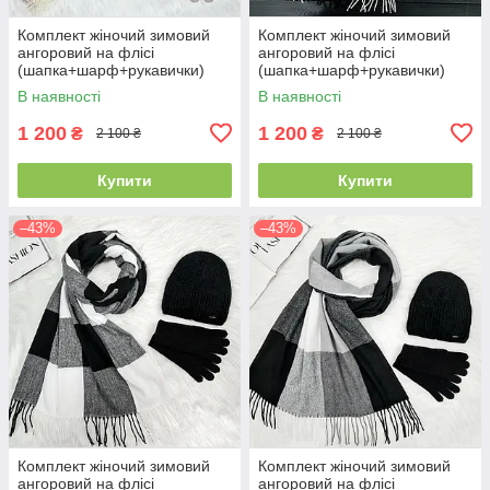
Комплект жіночий зимовий
Комплект жіночий зимовий
ангоровий на флісі
ангоровий на флісі
(шапка+шарф+рукавички)
(шапка+шарф+рукавички)
ODYSSEY 55-58 см
ODYSSEY 55-58 см
В наявності
В наявності
різнокольоровий 12824 -
різнокольоровий 12814 - 1119
8008 - 4074
- 4000
1 200
1 200
₴
₴
2 100 ₴
2 100 ₴
Купити
Купити
–43%
–43%
Комплект жіночий зимовий
Комплект жіночий зимовий
ангоровий на флісі
ангоровий на флісі