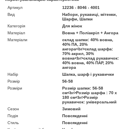
Артикул
12236 - 8046 - 4001
Вид
Набори, рукавиці, мітенки,
Шарфи, Шапки
Категорія
Для жінок
Матеріал
Вовна + Поліакріл + Ангора
Матеріали
склад шапки: 40% вовна,
40% ПА, 20%
ангора<br>склад шарфа:
70% акрил, 30%
вовна<br>склад рукавичок:
40% вовна, 40% ПАР, 20%
ангора
Набір
Шапка, шарф і рукавички
Розмір
56-58
Розміри
Розмір шапки: 56-58
см<br>Розмір шарфа : 70 х
180 см<br>Розмір
рукавичок: універсальний
Сезон
Зимовий
Подія
Повсякденні
Стиль
Повсякденні