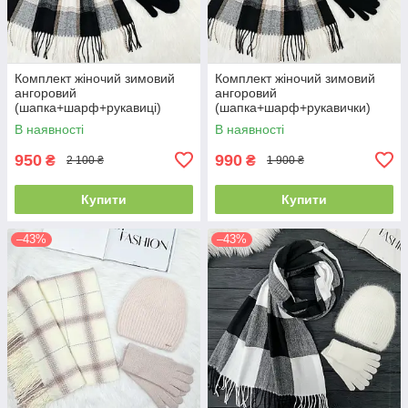
Комплект жіночий зимовий
Комплект жіночий зимовий
ангоровий
ангоровий
(шапка+шарф+рукавиці)
(шапка+шарф+рукавички)
ODYSSEY 57-59 см чорний
ODYSSEY 57-59 см чорний
В наявності
В наявності
3701 - 8064 - 4135
3701 - 8064 - 4185
950
990
₴
₴
2 100 ₴
1 900 ₴
Купити
Купити
–43%
–43%