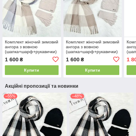
Комплект жіночий зимовий
Комплект жіночий зимовий
Комп
ангора з вовною
ангора з вовною
анго
(шапка+шарф+рукавички)
(шапка+шарф+рукавички)
(ша
ODYSSEY 56-58 см
ODYSSEY 56-58 см
ODYS
1 600
1 600
1 8
₴
₴
бежевий 12329 - 1136 -
бежевий 12329 - 1140 -
1223
4074
4074
Купити
Купити
Акційні пропозиції та новинки
–55%
–48%