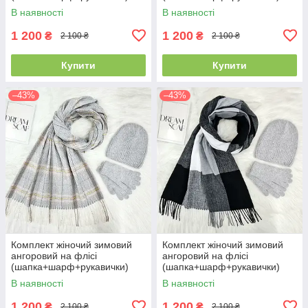
ODYSSEY 55-58 см
ODYSSEY 55-58 см сірий
В наявності
В наявності
різнокольоровий 12824 -
12822 - 8064 - 4210
8008 - 4074
1 200
1 200
₴
₴
2 100 ₴
2 100 ₴
Купити
Купити
–43%
–43%
Комплект жіночий зимовий
Комплект жіночий зимовий
ангоровий на флісі
ангоровий на флісі
(шапка+шарф+рукавички)
(шапка+шарф+рукавички)
ODYSSEY 55-58 см сірий
ODYSSEY 55-58 см сірий
В наявності
В наявності
12822 - 8091 - 4210
12822 - 1125 - 4210
1 200
1 200
₴
₴
2 100 ₴
2 100 ₴