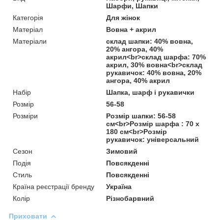
Шарфи, Шапки
Категорія
Для жінок
Матеріал
Вовна + акрил
Матеріали
склад шапки: 40% вовна,
20% ангора, 40%
акрил<br>склад шарфа: 70%
акрил, 30% вовна<br>склад
рукавичок: 40% вовна, 20%
ангора, 40% акрил
Набір
Шапка, шарф і рукавички
Розмір
56-58
Розміри
Розмір шапки: 56-58
см<br>Розмір шарфа : 70 х
180 см<br>Розмір
рукавичок: універсальний
Сезон
Зимовий
Подія
Повсякденні
Стиль
Повсякденні
Країна реєстрації бренду
Україна
Колір
Різнобарвний
Приховати