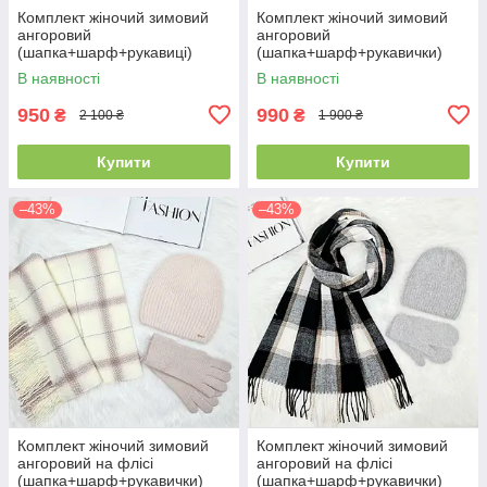
Комплект жіночий зимовий
Комплект жіночий зимовий
ангоровий
ангоровий
(шапка+шарф+рукавиці)
(шапка+шарф+рукавички)
ODYSSEY 57-59 см чорний
ODYSSEY 57-59 см чорний
В наявності
В наявності
3701 - 8064 - 4135
3701 - 8064 - 4185
950
990
₴
₴
2 100 ₴
1 900 ₴
Купити
Купити
–43%
–43%
Комплект жіночий зимовий
Комплект жіночий зимовий
ангоровий на флісі
ангоровий на флісі
(шапка+шарф+рукавички)
(шапка+шарф+рукавички)