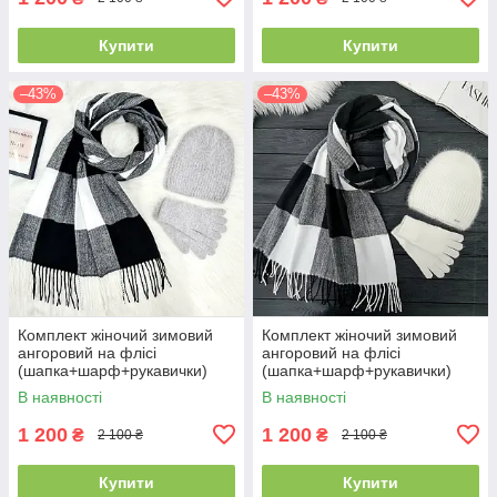
Купити
Купити
–43%
–43%
Комплект жіночий зимовий
Комплект жіночий зимовий
ангоровий на флісі
ангоровий на флісі
(шапка+шарф+рукавички)
(шапка+шарф+рукавички)
ODYSSEY 55-58 см сірий
ODYSSEY 55-58 см
В наявності
В наявності
12822 - 1119 - 4210
різнокольоровий 12814 - 1119
- 4000
1 200
1 200
₴
₴
2 100 ₴
2 100 ₴
Купити
Купити