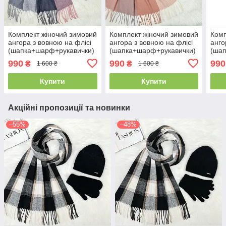
Комплект жіночий зимовий
Комплект жіночий зимовий
Комп
ангора з вовною на флісі
ангора з вовною на флісі
анго
(шапка+шарф+рукавички)
(шапка+шарф+рукавички)
(ша
ODYSSEY 56-58 см
ODYSSEY 56-58 см
ODY
990
990
990
₴
₴
1 600 ₴
1 600 ₴
різнокольоровий 12703 -
різнокольоровий 12703 -
різн
1121 - 4001
1285 - 4001
8025
Купити
Купити
Акційні пропозиції та новинки
–55%
–48%