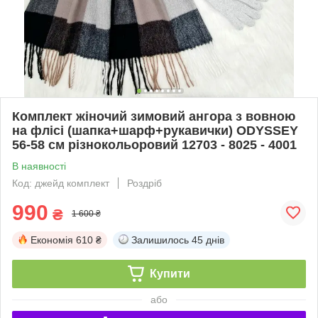
Комплект жіночий зимовий ангора з вовною
на флісі (шапка+шарф+рукавички) ODYSSEY
56-58 см різнокольоровий 12703 - 8025 - 4001
В наявності
Код: джейд комплект
Роздріб
990
₴
1 600 ₴
Економія
610 ₴
Залишилось
45 днів
Купити
або