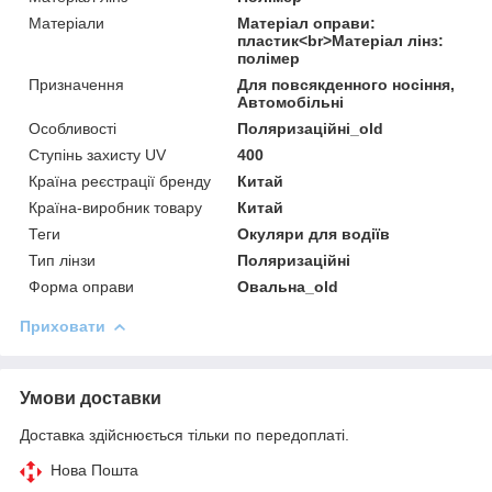
Матеріали
Матеріал оправи:
пластик<br>Матеріал лінз:
полімер
Призначення
Для повсякденного носіння,
Автомобільні
Особливості
Поляризаційні_old
Ступінь захисту UV
400
Країна реєстрації бренду
Китай
Країна-виробник товару
Китай
Теги
Окуляри для водіїв
Тип лінзи
Поляризаційні
Форма оправи
Овальна_оld
Приховати
Умови доставки
Доставка здійснюється тільки по передоплаті.
Нова Пошта