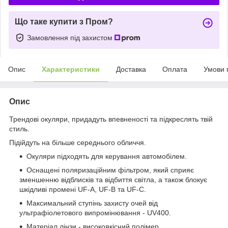
Що таке купити з Пром?
Замовлення під захистом
Опис
Характеристики
Доставка
Оплата
Умови 
Опис
Трендові окуляри, придадуть впевненості та підкреслять твій
стиль.
Підійдуть на більше середнього обличчя.
Окуляри підходять для керування автомобілем.
Оснащені поляризаційним фільтром, який сприяє
зменшенню відблисків та відбиття світла, а також блокує
шкідливі промені UF-A, UF-B та UF-C.
Максимальний ступінь захисту очей від
ультрафіолетового випромінювання - UV400.
Матеріал лінзи - високоякісний полімер.