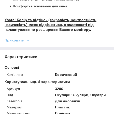
Комфортне тонування для очей.
Увага! Колір та відтінок (яскравість, контрастність,
насиченість) може відрізнятися, в залежності від
налаштування та розширення Вашого монітору.
Приховати
Характеристики
Основні
Колір лінз
Коричневий
Користувальницькі характеристики
Артикул
3206
Вид
Окуляри: Окуляри, Окуляри
Категорія
Для чоловіків
Матеріал
Пластик
Матеріал лінз
Полімер