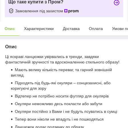
Що таке купити з Пром?
Замовлення під захистом
Опис
Характеристики
Доставка
Оплата
Умови п
Опис
Ці яскраві ланцюжки увірвались в тренди, завдяки
фантастичній зручності та вдосконаленню стильного образу!
Мають велику кількість переваг, та гарний зовнішній
вигляд.
Підходять під будь-які окуляри – сонцезахисні, або
коригуючі для зору
Відтепер не потрібно носити футляр для окулярів
Окуляри неможливо десь покласти або забути
Окуляри постійно з Вами і не будуть псуватись в сумці
Тепер вони ніколи не впадуть і не пошкодяться
Ланцюжок додає родзинку до образу