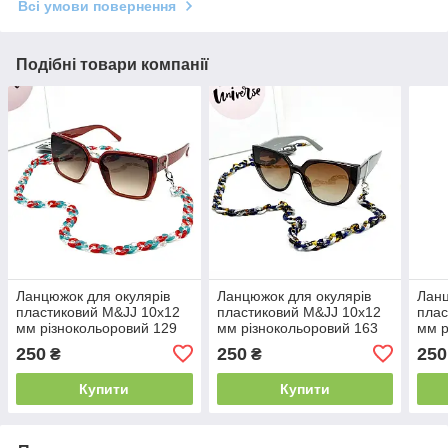
Всі умови повернення
Подібні товари компанії
Ланцюжок для окулярів
Ланцюжок для окулярів
Ланц
пластиковий M&JJ 10х12
пластиковий M&JJ 10х12
плас
мм різнокольоровий 129
мм різнокольоровий 163
мм р
250
250
250
₴
₴
Купити
Купити