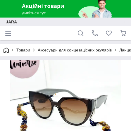
JARA
Товари
Аксесуари для сонцезацісних окулярів
Ланцю