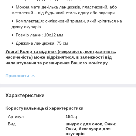
Можна мати декілька ланцюжків, пластиковий, або
металевий – під будь-який стиль одягу або окуляри
Комплектація: силіконовий тримач, який кріпиться на
дужку окулярів
Розмір ланки: 10х12 мм
Довжина ланцюжка: 75 см
Увага! Колір та відтінок (яскравість, контрастність,
насиченість) може відрізнятися, в залежності від
налаштування та розширення Вашого монітору.
Приховати
Характеристики
Користувальницькі характеристики
Артикул
154-ц
Вид
шнурок для очок, Очки:
Очки, Аксесуари для
окулярів