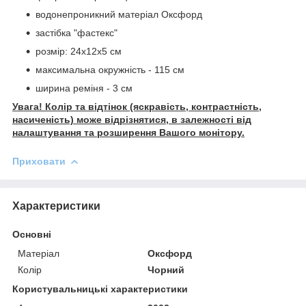
водонепроникний матеріал Оксфорд
застібка "фастекс"
розмір: 24х12х5 см
максимальна окружність - 115 см
ширина реміня - 3 см
Увага! Колір та відтінок (яскравість, контрастність,
насиченість) може відрізнятися, в залежності від
налаштування та розширення Вашого монітору.
Приховати
Характеристики
Основні
Матеріал
Оксфорд
Колір
Чорний
Користувальницькі характеристики