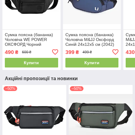
Сумка поясна (бананка)
Сумка поясна (бананка)
Сумк
Чоловіча WE POWER
Чоловіча M&JJ Оксфорд
M&J
ОКСФОРД Чорний
Синій 24х12х5 см (2042)
24х1
22х14х6 см 2204
490
399
430
₴
₴
600 ₴
499 ₴
Купити
Купити
Акційні пропозиції та новинки
–50%
–50%