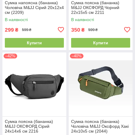
Сумка напоясна (бананка)
Сумка поясна (бананка)
Чоловіча M&JJ Сірий 20х12х4
M&JJ ОКСФОРД Чорний
см (2209)
22х15х5 см 2211
В наявності
В наявності
299
350
₴
₴
599 ₴
599 ₴
Купити
Купити
–42%
–40%
Сумка поясна (бананка)
Сумка поясна (бананка)
M&JJ ОКСФОРД Сірий
Чоловіча M&JJ Оксфорд Хакі
24х14х6 см 2216
24х10х5 см (2044)