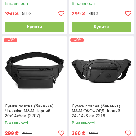
В наявності
В наявності
350
299
₴
₴
599 ₴
499 ₴
Купити
Купити
–40%
–40%
Сумка поясна (бананка)
Сумка поясна (бананка)
Чоловіча M&JJ Чорний
M&JJ ОКСФОРД Чорний
20х14х5см (2207)
24х14х8 см 2219
В наявності
В наявності
299
360
₴
₴
499 ₴
599 ₴