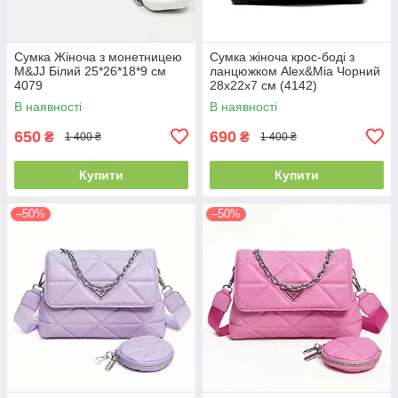
Сумка Жіноча з монетницею
Сумка жіноча крос-боді з
M&JJ Білий 25*26*18*9 см
ланцюжком Alex&Mia Чорний
4079
28х22х7 см (4142)
В наявності
В наявності
650
690
₴
₴
1 400 ₴
1 400 ₴
Купити
Купити
–50%
–50%