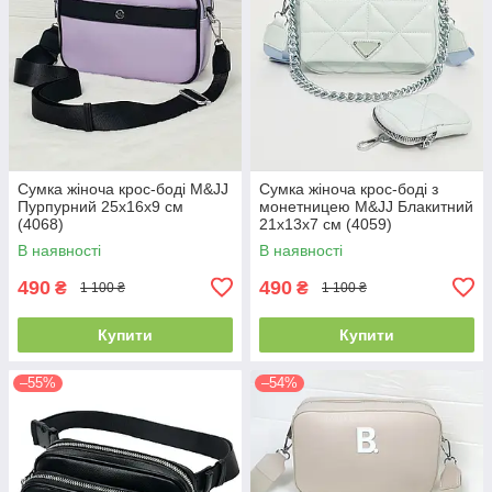
Сумка жіноча крос-боді M&JJ
Сумка жіноча крос-боді з
Пурпурний 25х16х9 см
монетницею M&JJ Блакитний
(4068)
21х13х7 см (4059)
В наявності
В наявності
490
490
₴
₴
1 100 ₴
1 100 ₴
Купити
Купити
–55%
–54%