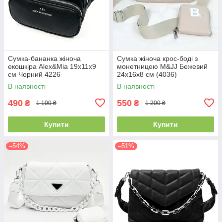
Сумка-бананка жіноча
Сумка жіноча крос-боді з
екошкіра Alex&Mia 19х11х9
монетницею M&JJ Бежевий
см Чорний 4226
24х16х8 см (4036)
В наявності
В наявності
490
550
₴
₴
1 100 ₴
1 200 ₴
Купити
Купити
–54%
–51%