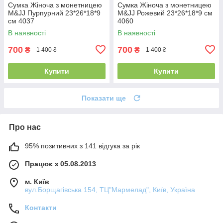
Сумка Жіноча з монетницею
Сумка Жіноча з монетницею
M&JJ Пурпурний 23*26*18*9
M&JJ Рожевий 23*26*18*9 см
см 4037
4060
В наявності
В наявності
700
700
₴
₴
1 400 ₴
1 400 ₴
Купити
Купити
Показати ще
Про нас
95% позитивних з 141 відгука за рік
Працює з 05.08.2013
м. Київ
вул.Борщагівська 154, ТЦ"Мармелад", Київ, Україна
Контакти