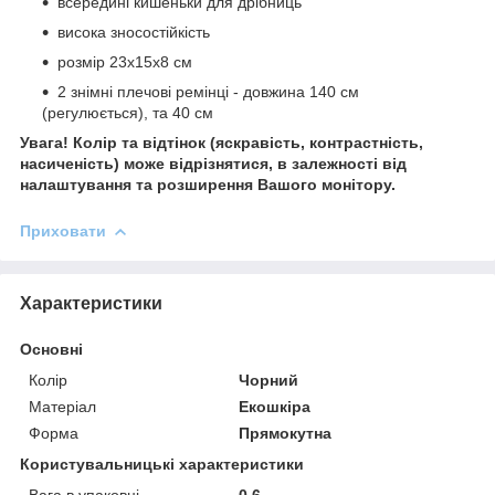
всередині кишеньки для дрібниць
висока зносостійкість
розмір 23х15х8 см
2 знімні плечові ремінці - довжина 140 см
(регулюється), та 40 см
Увага! Колір та відтінок (яскравість, контрастність,
насиченість) може відрізнятися, в залежності від
налаштування та розширення Вашого монітору.
Приховати
Характеристики
Основні
Колір
Чорний
Матеріал
Екошкіра
Форма
Прямокутна
Користувальницькі характеристики
Вага в упаковці
0.6