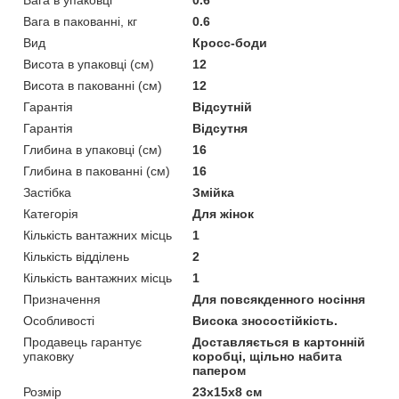
Вага в пакованні, кг
0.6
Вид
Кросс-боди
Висота в упаковці (см)
12
Висота в пакованні (см)
12
Гарантія
Відсутній
Гарантія
Відсутня
Глибина в упаковці (см)
16
Глибина в пакованні (см)
16
Застібка
Змійка
Категорія
Для жінок
Кількість вантажних місць
1
Кількість відділень
2
Кількість вантажних місць
1
Призначення
Для повсякденного носіння
Особливості
Висока зносостійкість.
Продавець гарантує
Доставляється в картонній
упаковку
коробці, щільно набита
папером
Розмір
23х15х8 см