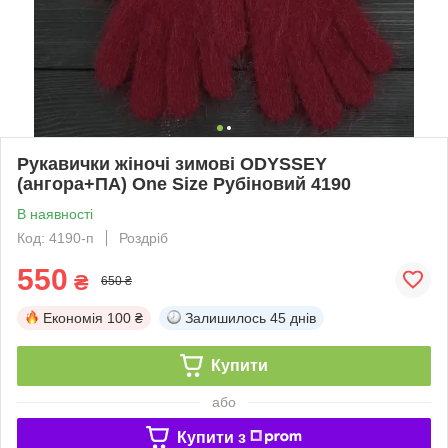
Рукавички жіночі зимові ODYSSEY
(ангора+ПА) One Size Рубіновий 4190
В наявності
Код: 4190-п
Роздріб
550
₴
650 ₴
Економія
100 ₴
Залишилось
45 днів
Купити
або
Купити з