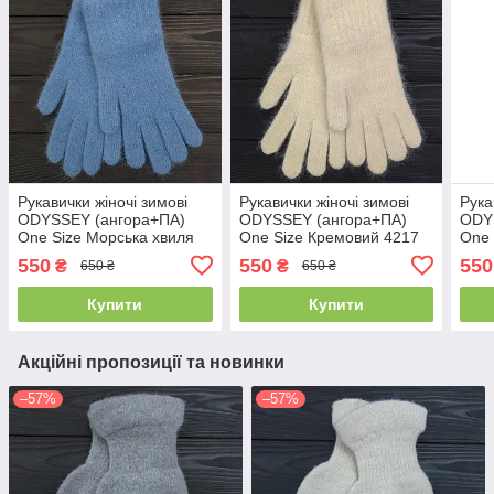
Рукавички жіночі зимові
Рукавички жіночі зимові
Рука
ODYSSEY (ангора+ПА)
ODYSSEY (ангора+ПА)
ODY
One Size Морська хвиля
One Size Кремовий 4217
One 
4215
550
550
550
₴
₴
650 ₴
650 ₴
Купити
Купити
Акційні пропозиції та новинки
–57%
–57%