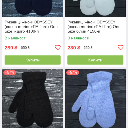
Рукавиці жіночі ODYSSEY
Рукавиці жіночі ODYSSEY
(вовна merino+ПА fibre) One
(вовна merino+ПА fibre) One
Size індиго 4108-п
Size білий 4150-п
В наявності
В наявності
280
280
₴
₴
650 ₴
650 ₴
Купити
Купити
–57%
–57%