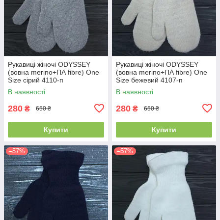
Рукавиці жіночі ODYSSEY
Рукавиці жіночі ODYSSEY
(вовна merino+ПА fibre) One
(вовна merino+ПА fibre) One
Size сірий 4110-п
Size бежевий 4107-п
В наявності
В наявності
280
280
₴
₴
650 ₴
650 ₴
Купити
Купити
–57%
–57%