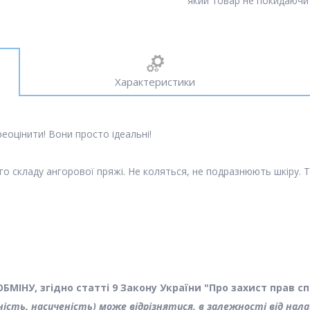
який товар не покидаючи 
Характеристики
реоцінити! Вони просто ідеальні!
го складу ангорової пряжі. Не коляться, не подразнюють шкіру. Т
ІНУ, згідно статті 9 Закону України "Про захист прав с
тність, насиченість) може відрізнятися, в залежності від н