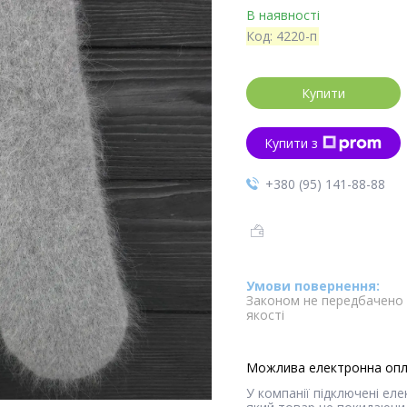
В наявності
Код:
4220-п
Купити
Купити з
+380 (95) 141-88-88
Законом не передбачено 
якості
У компанії підключені ел