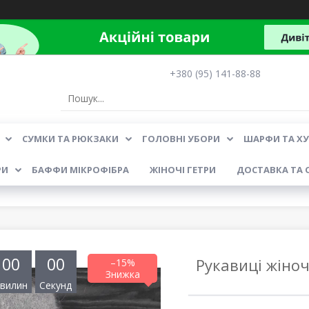
+380 (95) 141-88-88
СУМКИ ТА РЮКЗАКИ
ГОЛОВНІ УБОРИ
ШАРФИ ТА Х
РИ
БАФФИ МІКРОФІБРА
ЖІНОЧІ ГЕТРИ
ДОСТАВКА ТА 
0
0
0
0
Рукавиці жіноч
–15%
вилин
Секунд