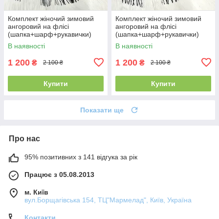
Комплект жіночий зимовий
Комплект жіночий зимовий
ангоровий на флісі
ангоровий на флісі
(шапка+шарф+рукавички)
(шапка+шарф+рукавички)
ODYSSEY 55-58 см сірий
ODYSSEY 55-58 см сірий
В наявності
В наявності
12822 - 1125 - 4210
12822 - 1119 - 4210
1 200
1 200
₴
₴
2 100 ₴
2 100 ₴
Купити
Купити
Показати ще
Про нас
95% позитивних з 141 відгука за рік
Працює з 05.08.2013
м. Київ
вул.Борщагівська 154, ТЦ"Мармелад", Київ, Україна
Контакти