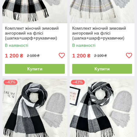
Комплект жіночий зимовий
Комплект жіночий зимовий
ангоровий на флісі
ангоровий на флісі
(шапка+шарф+рукавички)
(шапка+шарф+рукавички)
ODYSSEY 55-58 см сірий
ODYSSEY 55-58 см сірий
В наявності
В наявності
12822 - 8064 - 4210
12822 - 8091 - 4210
1 200
1 200
₴
₴
2 100 ₴
2 100 ₴
Купити
Купити
–43%
–43%