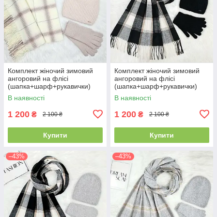
Комплект жіночий зимовий
Комплект жіночий зимовий
ангоровий на флісі
ангоровий на флісі
(шапка+шарф+рукавички)
(шапка+шарф+рукавички)
ODYSSEY 55-58 см
ODYSSEY 55-58 см чорний
В наявності
В наявності
різнокольоровий 12824 -
12815 - 8064 - 4185
8008 - 4074
1 200
1 200
₴
₴
2 100 ₴
2 100 ₴
Купити
Купити
–43%
–43%