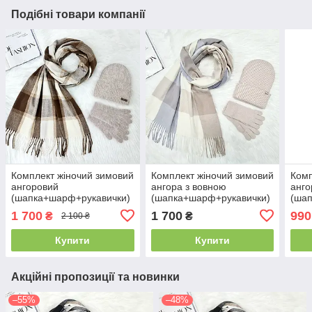
Подібні товари компанії
Комплект жіночий зимовий
Комплект жіночий зимовий
Комп
ангоровий
ангора з вовною
анго
(шапка+шарф+рукавички)
(шапка+шарф+рукавички)
(ша
ODYSSEY 55-58 см
ODYSSEY 56-59 см
ODYS
1 700
1 700
990
₴
₴
2 100 ₴
бежевий 13178 - 8049 -
бежевий 12536 - 1136 -
1280
4193
4074
Купити
Купити
Акційні пропозиції та новинки
–55%
–48%