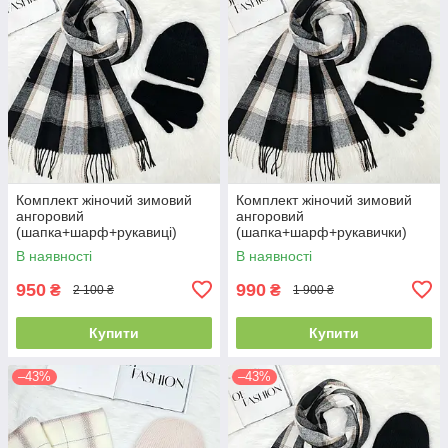
Комплект жіночий зимовий
Комплект жіночий зимовий
ангоровий
ангоровий
(шапка+шарф+рукавиці)
(шапка+шарф+рукавички)
ODYSSEY 57-59 см чорний
ODYSSEY 57-59 см чорний
В наявності
В наявності
3701 - 8064 - 4135
3701 - 8064 - 4185
950
990
₴
₴
2 100 ₴
1 900 ₴
Купити
Купити
–43%
–43%