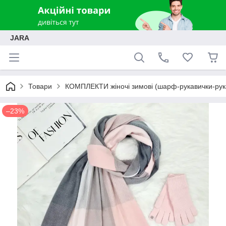
JARA
Товари
КОМПЛЕКТИ жіночі зимові (шарф-рукавички-рук
–23%