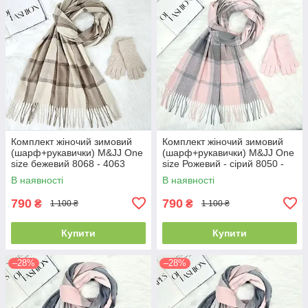
Комплект жіночий зимовий
Комплект жіночий зимовий
(шарф+рукавички) M&JJ One
(шарф+рукавички) M&JJ One
size бежевий 8068 - 4063
size Рожевий - сірий 8050 -
4071
В наявності
В наявності
790
790
₴
₴
1 100 ₴
1 100 ₴
Купити
Купити
–28%
–28%