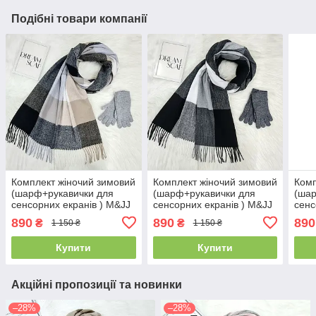
Подібні товари компанії
Комплект жіночий зимовий
Комплект жіночий зимовий
Комп
(шарф+рукавички для
(шарф+рукавички для
(шар
сенсорних екранів ) M&JJ
сенсорних екранів ) M&JJ
сенс
One size сірий 1080 - 4113
One size сірий 1125 - 4114
One 
890
890
890
₴
₴
1 150 ₴
1 150 ₴
Купити
Купити
Акційні пропозиції та новинки
–28%
–28%