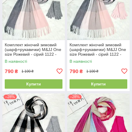
Комплект жіночий зимовий
Комплект жіночий зимовий
(шарф+рукавички) M&JJ One
(шарф+рукавички) M&JJ One
size Рожевий - сірий 1122 -
size Рожевий - сірий 1122 -
4002
4071
В наявності
В наявності
790
790
₴
₴
1 100 ₴
1 100 ₴
Купити
Купити
–28%
–28%