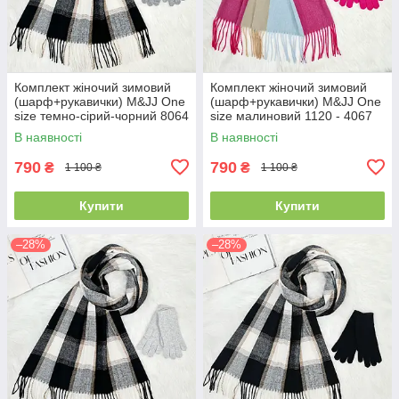
Комплект жіночий зимовий
Комплект жіночий зимовий
(шарф+рукавички) M&JJ One
(шарф+рукавички) M&JJ One
size темно-сірий-чорний 8064
size малиновий 1120 - 4067
- 4081
В наявності
В наявності
790
790
₴
₴
1 100 ₴
1 100 ₴
Купити
Купити
–28%
–28%