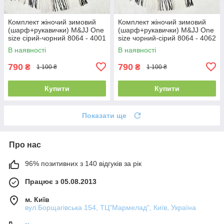
Комплект жіночий зимовий
Комплект жіночий зимовий
(шарф+рукавички) M&JJ One
(шарф+рукавички) M&JJ One
size сірий-чорний 8064 - 4001
size чорний-сірий 8064 - 4062
В наявності
В наявності
790
790
₴
₴
1 100 ₴
1 100 ₴
Купити
Купити
Показати ще
Про нас
96% позитивних з 140 відгуків за рік
Працює з 05.08.2013
м. Київ
вул.Борщагівська 154, ТЦ"Мармелад", Київ, Україна