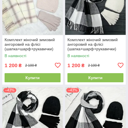
Комплект жіночий зимовий
Комплект жіночий зимовий
ангоровий на флісі
ангоровий на флісі
(шапка+шарф+рукавички)
(шапка+шарф+рукавички)
ODYSSEY 55-58 см
ODYSSEY 55-58 см
В наявності
В наявності
різнокольоровий 12824 -
різнокольоровий 12814 - 1119
8008 - 4074
- 4000
1 200
1 200
₴
₴
2 100 ₴
2 100 ₴
Купити
Купити
–43%
–43%