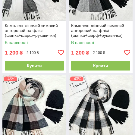
Комплект жіночий зимовий
Комплект жіночий зимовий
ангоровий на флісі
ангоровий на флісі
(шапка+шарф+рукавички)
(шапка+шарф+рукавички)
ODYSSEY 55-58 см
ODYSSEY 55-58 см
В наявності
В наявності
різнокольоровий 12815 - 1119
різнокольоровий 12815 -
- 4062
1125 - 4062
1 200
1 200
₴
₴
2 100 ₴
2 100 ₴
Купити
Купити
–43%
–43%