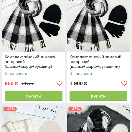
Комплект жіночий зимовий
Комплект жіночий зимовий
ангоровий
ангоровий
(шапка+шарф+рукавиці)
(шапка+шарф+рукавички)
ODYSSEY 57-59 см чорний
ODYSSEY 57-59 см чорний
В наявності
В наявності
3701 - 8064 - 4135
3701 - 8064 - 4185
950
1 900
₴
₴
2 100 ₴
Купити
Купити
–43%
–43%