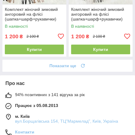
Комплект жіночий зимовий
Комплект жіночий зимовий
ангоровий на флісі
ангоровий на флісі
(шапка+шарф+рукавички)
(шапка+шарф+рукавички)
ODYSSEY 55-58 см
ODYSSEY 55-58 см чорний
В наявності
В наявності
різнокольоровий 12815 -
12815 - 8064 - 4185
8025 - 4062
1 200
1 200
₴
₴
2 100 ₴
2 100 ₴
Купити
Купити
Показати ще
Про нас
94% позитивних з 141 відгука за рік
Працює з 05.08.2013
м. Київ
вул.Борщагівська 154, ТЦ"Мармелад", Київ, Україна
Контакти