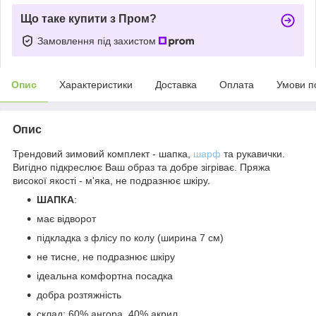
Що таке купити з Пром?
Замовлення під захистом
Опис
Характеристики
Доставка
Оплата
Умови п
Опис
Трендовий зимовий комплект - шапка,
шарф
та рукавички.
Вигідно підкреслює Ваш образ та добре зігріває. Пряжа
високої якості - м'яка, не подразнює шкіру.
ШАПКА
:
має відворот
підкладка з флісу по колу (ширина 7 см)
не тисне, не подразнює шкіру
ідеальна комфортна посадка
добра розтяжність
склад: 60% ангора, 40% акрил