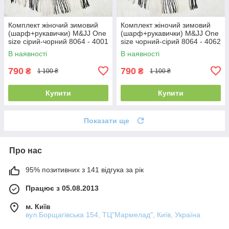
Комплект жіночий зимовий
Комплект жіночий зимовий
(шарф+рукавички) M&JJ One
(шарф+рукавички) M&JJ One
size сірий-чорний 8064 - 4001
size чорний-сірий 8064 - 4062
В наявності
В наявності
790
790
₴
₴
1 100 ₴
1 100 ₴
Купити
Купити
Показати ще
Про нас
95% позитивних з 141 відгука за рік
Працює з 05.08.2013
м. Київ
вул.Борщагівська 154, ТЦ"Мармелад", Київ, Україна