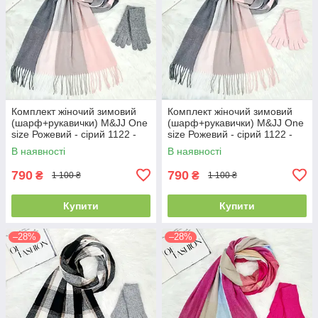
Комплект жіночий зимовий
Комплект жіночий зимовий
(шарф+рукавички) M&JJ One
(шарф+рукавички) M&JJ One
size Рожевий - сірий 1122 -
size Рожевий - сірий 1122 -
4002
4071
В наявності
В наявності
790
790
₴
₴
1 100 ₴
1 100 ₴
Купити
Купити
–28%
–28%