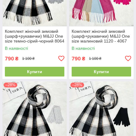
Комплект жіночий зимовий
Комплект жіночий зимовий
(шарф+рукавички) M&JJ One
(шарф+рукавички) M&JJ One
size темно-сірий-чорний 8064
size малиновий 1120 - 4067
- 4081
В наявності
В наявності
790
790
₴
₴
1 100 ₴
1 100 ₴
Купити
Купити
–28%
–28%