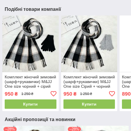
Подібні товари компанії
Комплект жіночий зимовий
Комплект жіночий зимовий
Комп
(шарф+рукавички) M&JJ
(шарф+рукавички) M&JJ
(шар
One size чорний + сірий
One size Сірий + чорний
One 
8064 - 4185
8064 - 4184
8064
950
950
890
₴
₴
1 250 ₴
1 250 ₴
Купити
Купити
Акційні пропозиції та новинки
–28%
–28%