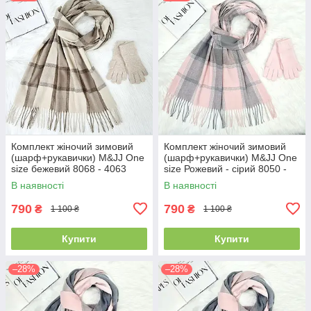
Комплект жіночий зимовий
Комплект жіночий зимовий
(шарф+рукавички) M&JJ One
(шарф+рукавички) M&JJ One
size бежевий 8068 - 4063
size Рожевий - сірий 8050 -
4071
В наявності
В наявності
790
790
₴
₴
1 100 ₴
1 100 ₴
Купити
Купити
–28%
–28%