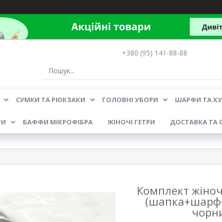
+380 (95) 141-88-88
СУМКИ ТА РЮКЗАКИ
ГОЛОВНІ УБОРИ
ШАРФИ ТА Х
РИ
БАФФИ МІКРОФІБРА
ЖІНОЧІ ГЕТРИ
ДОСТАВКА ТА 
Комплект жіноч
(шапка+шарф+
чорни