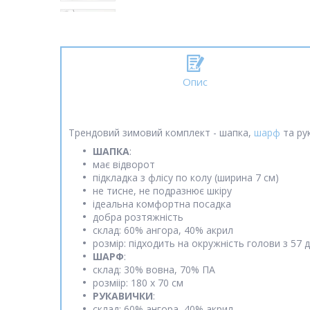
Опис
Трендовий зимовий комплект - шапка,
шарф
та рук
ШАПКА
:
має відворот
підкладка з флісу по колу (ширина 7 см)
не тисне, не подразнює шкіру
ідеальна комфортна посадка
добра розтяжність
склад: 60% ангора, 40% акрил
розмір: підходить на окружність голови з 57 
ШАРФ
:
склад: 30% вовна, 70% ПА
розміір: 180 х 70 см
РУКАВИЧКИ
:
склад: 60% ангора, 40% акрил