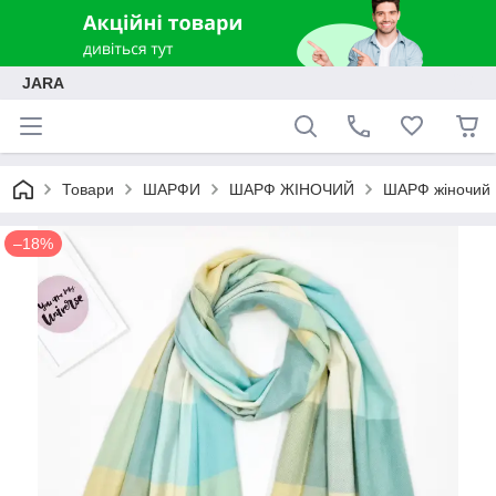
JARA
Товари
ШАРФИ
ШАРФ ЖІНОЧИЙ
ШАРФ жіночий 
–18%