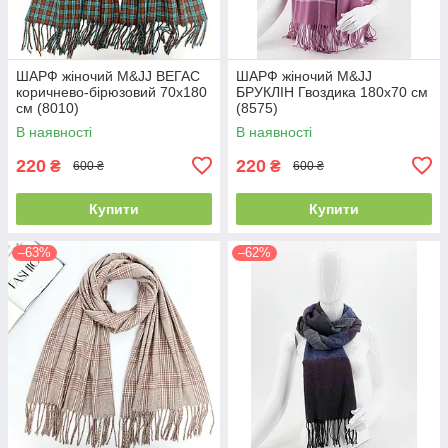
ШАРФ жіночий M&JJ ВЕГАС
ШАРФ жіночий M&JJ
коричнево-бірюзовий 70х180
БРУКЛІН Гвоздика 180х70 см
см (8010)
(8575)
В наявності
В наявності
220
220
₴
₴
600 ₴
600 ₴
Купити
Купити
–63%
–62%