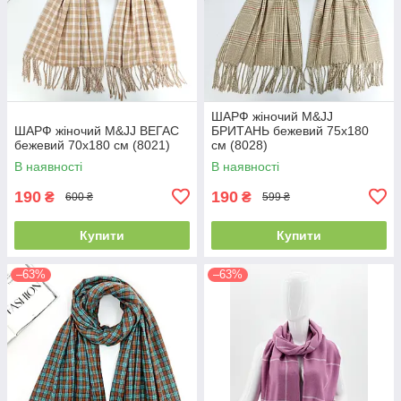
ШАРФ жіночий M&JJ
ШАРФ жіночий M&JJ ВЕГАС
БРИТАНЬ бежевий 75х180
бежевий 70х180 см (8021)
см (8028)
В наявності
В наявності
190
190
₴
₴
600 ₴
599 ₴
Купити
Купити
–63%
–63%