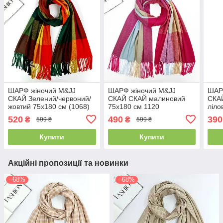
ШАРФ жіночий M&JJ
ШАРФ жіночий M&JJ
ШАР
СКАЙ Зелений/червоний/
СКАЙ СКАЙ малиновий
СКАЙ
жовтий 75х180 см (1068)
75х180 см 1120
ліло
520
490
390
₴
₴
599 ₴
599 ₴
Купити
Купити
Акційні пропозиції та новинки
–68%
–68%