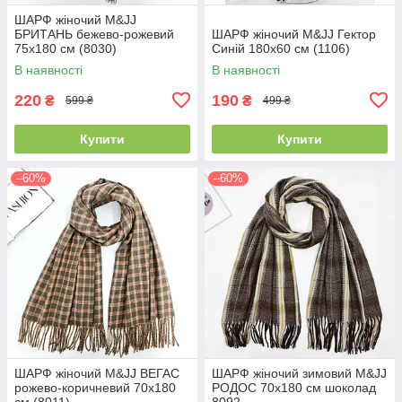
ШАРФ жіночий M&JJ
БРИТАНЬ бежево-рожевий
ШАРФ жіночий M&JJ Гектор
75х180 см (8030)
Синій 180х60 см (1106)
В наявності
В наявності
220
190
₴
₴
599 ₴
499 ₴
Купити
Купити
–60%
–60%
ШАРФ жіночий M&JJ ВЕГАС
ШАРФ жіночий зимовий M&JJ
рожево-коричневий 70х180
РОДОС 70х180 см шоколад
см (8011)
8092