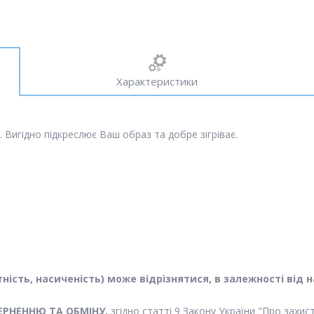
Характеристики
 Вигідно підкреслює Ваш образ та добре зігріває.
астність, насиченість) може відрізнятися, в залежності в
ЕРНЕННЮ ТА ОБМІНУ,
згідно статті 9 Закону України "Про захи