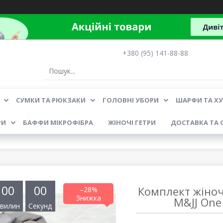
+380 (95) 141-88-88
СУМКИ ТА РЮКЗАКИ
ГОЛОВНІ УБОРИ
ШАРФИ ТА Х
РИ
БАФФИ МІКРОФІБРА
ЖІНОЧІ ГЕТРИ
ДОСТАВКА ТА 
0
0
0
0
Комплект жіно
–28%
M&JJ One
вилин
Секунд