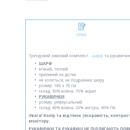
Опис
Трендовий зимовий комплект -
шарф
та рукавички.
ШАРФ
:
м'який, теплий
приємний на дотик
не колеться, не подразнює шкіру
розмір: 180 х 70 см
склад: 30% вовна, 70% акрил
РУКАВИЧКИ
:
розмір: універсальний
склад: 40% вовна, 20% ангора, 40% ПА
Увага! Колір та відтінок (яскравість, контр
монітору.
РУКАВИЧКИ ТА РУКАВИЦІ НЕ ПІДЛЯГАЮТЬ ПОВ