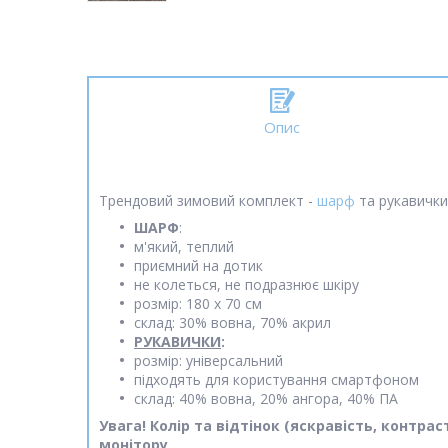
Опис
Трендовий зимовий комплект -
шарф
та рукавички.
ШАРФ
:
м'який, теплий
приємний на дотик
не колеться, не подразнює шкіру
розмір: 180 х 70 см
склад: 30% вовна, 70% акрил
РУКАВИЧКИ
:
розмір: універсальний
підходять для користування смартфоном
склад: 40% вовна, 20% ангора, 40% ПА
Увага! Колір та відтінок (яскравість, контр
монітору.