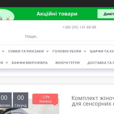
+380 (95) 141-88-88
СУМКИ ТА РЮКЗАКИ
ГОЛОВНІ УБОРИ
ШАРФИ ТА Х
РИ
БАФФИ МІКРОФІБРА
ЖІНОЧІ ГЕТРИ
ДОСТАВКА ТА 
0
0
0
0
Комплект жіно
–23%
для сенсорних 
вилин
Секунд