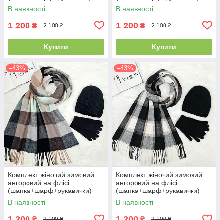
ODYSSEY 55-58 см
ODYSSEY 55-58 см
В наявності
В наявності
різнокольоровий 12815 - 1119
різнокольоровий 12815 -
- 4062
1125 - 4062
1 200
1 200
₴
₴
2 100 ₴
2 100 ₴
Купити
Купити
–43%
–43%
Комплект жіночий зимовий
Комплект жіночий зимовий
ангоровий на флісі
ангоровий на флісі
(шапка+шарф+рукавички)
(шапка+шарф+рукавички)
ODYSSEY 55-58 см
ODYSSEY 55-58 см чорний
В наявності
В наявності
різнокольоровий 12815 -
12815 - 8064 - 4185
8025 - 4062
1 200
1 200
₴
₴
2 100 ₴
2 100 ₴