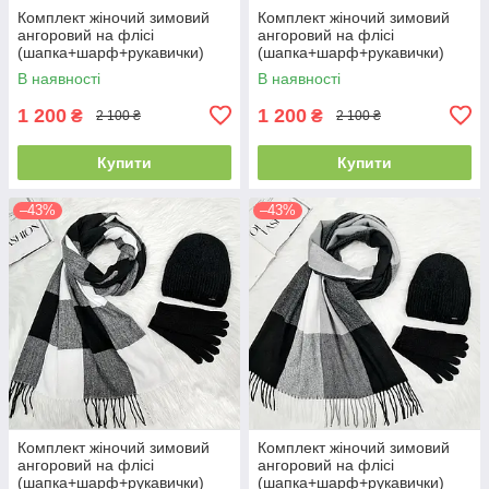
Комплект жіночий зимовий
Комплект жіночий зимовий
ангоровий на флісі
ангоровий на флісі
(шапка+шарф+рукавички)
(шапка+шарф+рукавички)
ODYSSEY 55-58 см
ODYSSEY 55-58 см
В наявності
В наявності
різнокольоровий 12824 -
різнокольоровий 12814 - 1119
8008 - 4074
- 4000
1 200
1 200
₴
₴
2 100 ₴
2 100 ₴
Купити
Купити
–43%
–43%
Комплект жіночий зимовий
Комплект жіночий зимовий
ангоровий на флісі
ангоровий на флісі
(шапка+шарф+рукавички)
(шапка+шарф+рукавички)