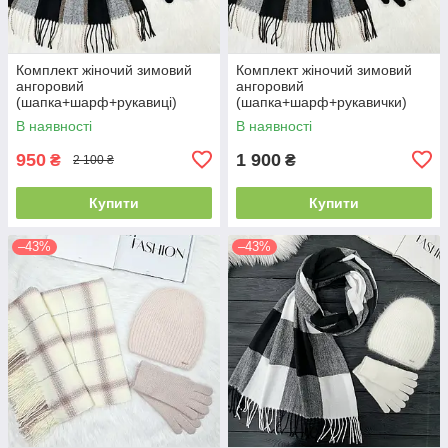
Комплект жіночий зимовий
Комплект жіночий зимовий
ангоровий
ангоровий
(шапка+шарф+рукавиці)
(шапка+шарф+рукавички)
ODYSSEY 57-59 см чорний
ODYSSEY 57-59 см чорний
В наявності
В наявності
3701 - 8064 - 4135
3701 - 8064 - 4185
950
1 900
₴
₴
2 100 ₴
Купити
Купити
–43%
–43%