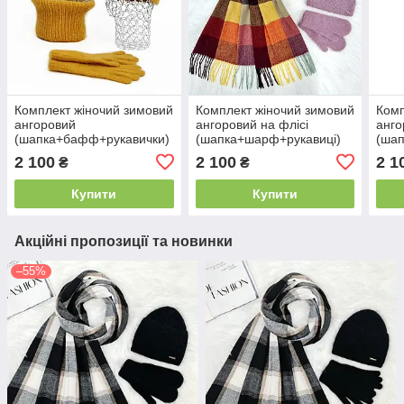
Комплект жіночий зимовий
Комплект жіночий зимовий
Комп
ангоровий
ангоровий на флісі
анго
(шапка+бафф+рукавички)
(шапка+шарф+рукавиці)
(ша
ODYSSEY 55-58 см
ODYSSEY 55-58 см
ODYS
2 100
2 100
2 1
₴
₴
Гірчиця 12848 - 13040 -
пудровий 12843 - 8024 -
1319
4195
4149
Купити
Купити
Акційні пропозиції та новинки
–55%