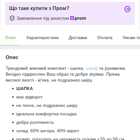
Що таке купити з Пром?
Замовлення під захистом
Опис
Характеристики
Доставка
Оплата
Умови п
Опис
Трендовий зимовий комплект - шапка,
шарф
та рукавички.
Вигідно підкреслює Ваш образ та добре зігріває. Пряжа
високої якості - м'яка, не подразнює шкіру.
ШАПКА
:
має відворот
не тисне, не подразнює шкіру
ідеальна комфортна посадка
добра розтяжність
склад: 60% ангора, 40% акрил
розмір: підходить на окружність голови з 55 до 58 см