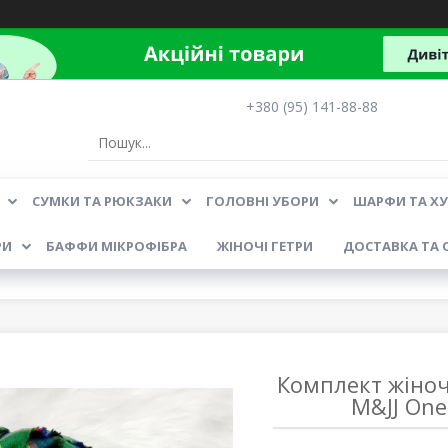
+380 (95) 141-88-88
СУМКИ ТА РЮКЗАКИ
ГОЛОВНІ УБОРИ
ШАРФИ ТА Х
РИ
БАФФИ МІКРОФІБРА
ЖІНОЧІ ГЕТРИ
ДОСТАВКА ТА 
Комплект жіно
M&JJ One