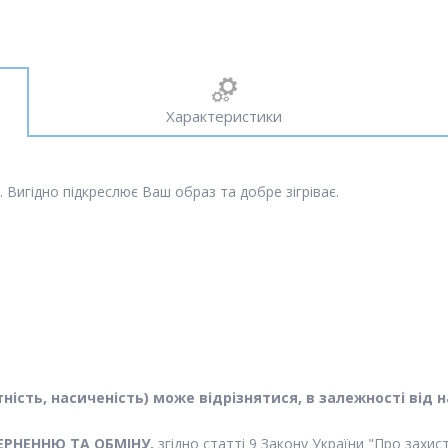
Характеристики
 Вигідно підкреслює Ваш образ та добре зігріває.
астність, насиченість) може відрізнятися, в залежності в
ЕРНЕННЮ ТА ОБМІНУ,
згідно статті 9 Закону України "Про захи