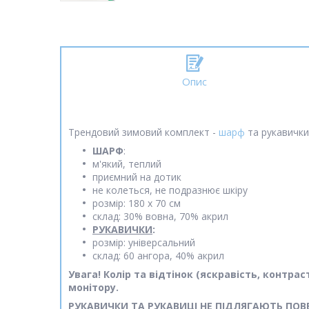
Опис
Трендовий зимовий комплект -
шарф
та рукавички.
ШАРФ
:
м'який, теплий
приємний на дотик
не колеться, не подразнює шкіру
розмір: 180 х 70 см
склад: 30% вовна, 70% акрил
РУКАВИЧКИ
:
розмір: універсальний
склад: 60 ангора, 40% акрил
Увага! Колір та відтінок (яскравість, контр
монітору.
РУКАВИЧКИ ТА РУКАВИЦІ НЕ ПІДЛЯГАЮТЬ ПОВ