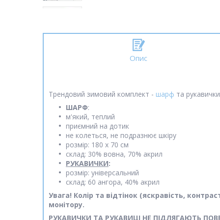
Опис
Трендовий зимовий комплект -
шарф
та рукавички.
ШАРФ
:
м'який, теплий
приємний на дотик
не колеться, не подразнює шкіру
розмір: 180 х 70 см
склад: 30% вовна, 70% акрил
РУКАВИЧКИ
:
розмір: універсальний
склад: 60 ангора, 40% акрил
Увага! Колір та відтінок (яскравість, контр
монітору.
РУКАВИЧКИ ТА РУКАВИЦІ НЕ ПІДЛЯГАЮТЬ ПОВ