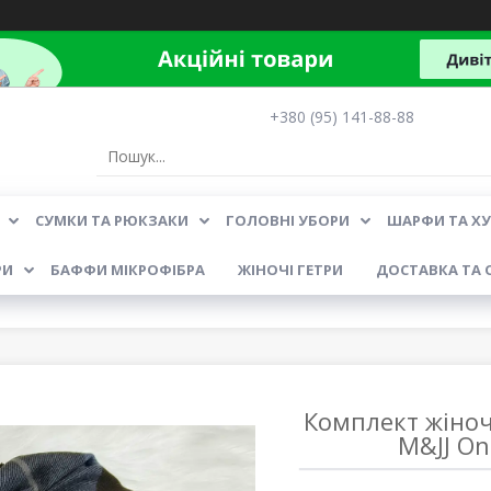
+380 (95) 141-88-88
СУМКИ ТА РЮКЗАКИ
ГОЛОВНІ УБОРИ
ШАРФИ ТА Х
РИ
БАФФИ МІКРОФІБРА
ЖІНОЧІ ГЕТРИ
ДОСТАВКА ТА 
Комплект жіно
M&JJ On