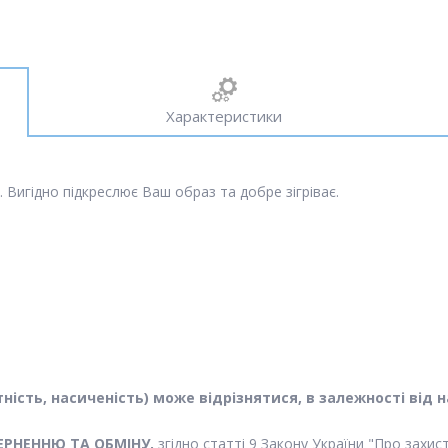
Характеристики
 Вигідно підкреслює Ваш образ та добре зігріває.
астність, насиченість) може відрізнятися, в залежності в
ЕРНЕННЮ ТА ОБМІНУ,
згідно статті 9 Закону України "Про захи