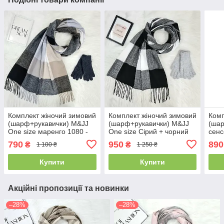
Комплект жіночий зимовий
Комплект жіночий зимовий
Комп
(шарф+рукавички) M&JJ
(шарф+рукавички) M&JJ
(шар
One size маренго 1080 -
One size Сірий + чорний
сенс
4082
1119 - 4210
One 
790
950
890
₴
₴
1 100 ₴
1 250 ₴
411
Купити
Купити
Акційні пропозиції та новинки
–28%
–28%