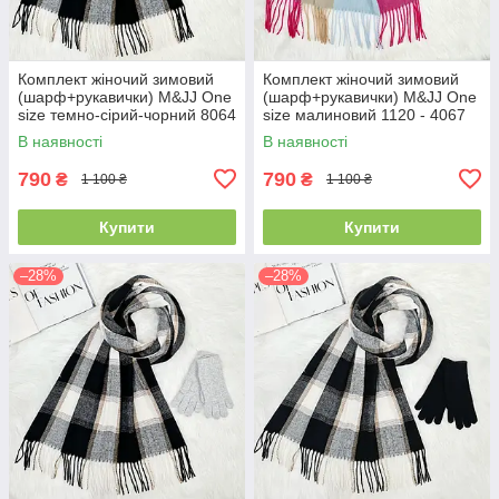
Комплект жіночий зимовий
Комплект жіночий зимовий
(шарф+рукавички) M&JJ One
(шарф+рукавички) M&JJ One
size темно-сірий-чорний 8064
size малиновий 1120 - 4067
- 4081
В наявності
В наявності
790
790
₴
₴
1 100 ₴
1 100 ₴
Купити
Купити
–28%
–28%