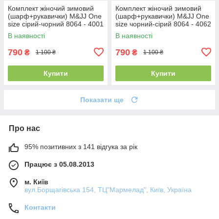
Комплект жіночий зимовий
Комплект жіночий зимовий
(шарф+рукавички) M&JJ One
(шарф+рукавички) M&JJ One
size сірий-чорний 8064 - 4001
size чорний-сірий 8064 - 4062
В наявності
В наявності
790
790
₴
₴
1 100 ₴
1 100 ₴
Купити
Купити
Показати ще
Про нас
95% позитивних з 141 відгука за рік
Працює з 05.08.2013
м. Київ
вул.Борщагівська 154, ТЦ"Мармелад", Київ, Україна
Контакти