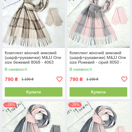
Комплект жіночий зимовий
Комплект жіночий зимовий
(шарф+рукавички) M&JJ One
(шарф+рукавички) M&JJ One
size бежевий 8068 - 4063
size Рожевий - сірий 8050 -
4071
В наявності
В наявності
790
790
₴
₴
1 100 ₴
1 100 ₴
Купити
Купити
–28%
–28%