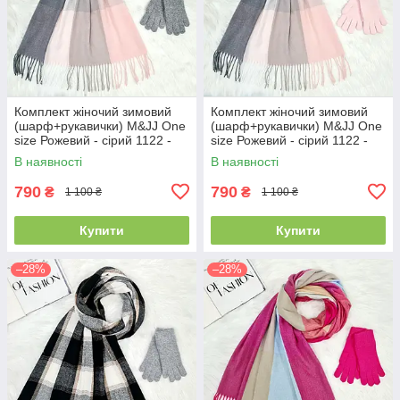
Комплект жіночий зимовий
Комплект жіночий зимовий
(шарф+рукавички) M&JJ One
(шарф+рукавички) M&JJ One
size Рожевий - сірий 1122 -
size Рожевий - сірий 1122 -
4002
4071
В наявності
В наявності
790
790
₴
₴
1 100 ₴
1 100 ₴
Купити
Купити
–28%
–28%