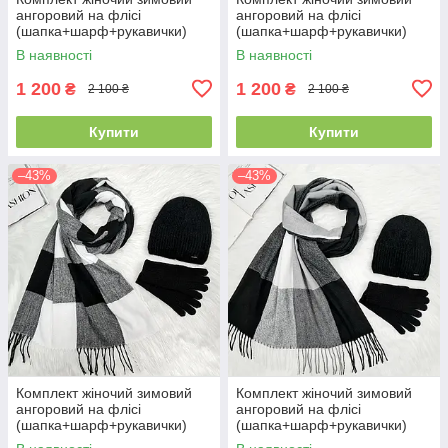
ангоровий на флісі
ангоровий на флісі
(шапка+шарф+рукавички)
(шапка+шарф+рукавички)
ODYSSEY 55-58 см
ODYSSEY 55-58 см
В наявності
В наявності
різнокольоровий 12824 -
різнокольоровий 12814 - 1119
8008 - 4074
- 4000
1 200
1 200
₴
₴
2 100 ₴
2 100 ₴
Купити
Купити
–43%
–43%
Комплект жіночий зимовий
Комплект жіночий зимовий
ангоровий на флісі
ангоровий на флісі
(шапка+шарф+рукавички)
(шапка+шарф+рукавички)
ODYSSEY 55-58 см
ODYSSEY 55-58 см