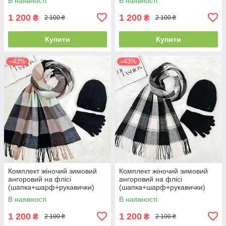
В наявності
В наявності
різнокольоровий 12815 - 1119
різнокольоровий 12815 -
- 4062
1125 - 4062
1 200
1 200
₴
₴
2 100 ₴
2 100 ₴
Купити
Купити
–43%
–43%
Комплект жіночий зимовий
Комплект жіночий зимовий
ангоровий на флісі
ангоровий на флісі
(шапка+шарф+рукавички)
(шапка+шарф+рукавички)
ODYSSEY 55-58 см
ODYSSEY 55-58 см чорний
В наявності
В наявності
різнокольоровий 12815 -
12815 - 8064 - 4185
8025 - 4062
1 200
1 200
₴
₴
2 100 ₴
2 100 ₴