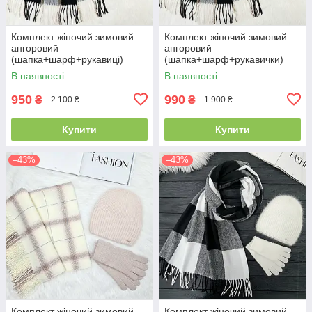
Комплект жіночий зимовий
Комплект жіночий зимовий
ангоровий
ангоровий
(шапка+шарф+рукавиці)
(шапка+шарф+рукавички)
ODYSSEY 57-59 см чорний
ODYSSEY 57-59 см чорний
В наявності
В наявності
3701 - 8064 - 4135
3701 - 8064 - 4185
950
990
₴
₴
2 100 ₴
1 900 ₴
Купити
Купити
–43%
–43%
Комплект жіночий зимовий
Комплект жіночий зимовий