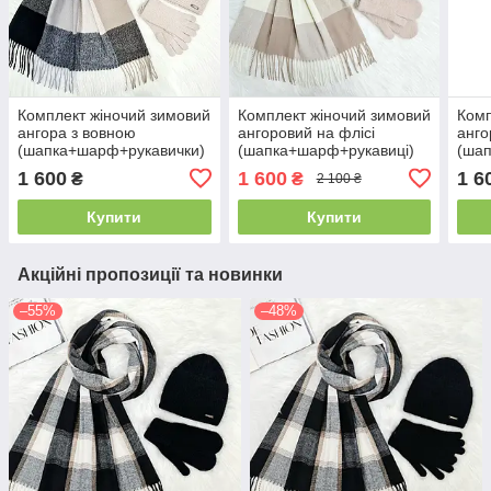
Комплект жіночий зимовий
Комплект жіночий зимовий
Комп
ангора з вовною
ангоровий на флісі
анго
(шапка+шарф+рукавички)
(шапка+шарф+рукавиці)
(ша
ODYSSEY 56-58 см
ODYSSEY 56-59 см
ODY
1 600
1 600
1 6
₴
₴
2 100 ₴
бежевий 12329 - 1080 -
бежевий 13905 - 1140 -
беже
4074
4225
407
Купити
Купити
Акційні пропозиції та новинки
–55%
–48%