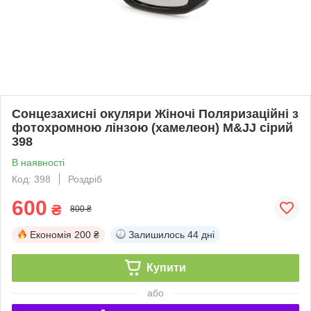
Сонцезахисні окуляри Жіночі Поляризаційні з
фотохромною лінзою (хамелеон) M&JJ сірий
398
В наявності
Код: 398
Роздріб
600
₴
800 ₴
Економія
200 ₴
Залишилось
44 дні
Купити
або