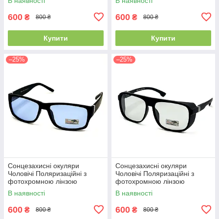
В наявності
В наявності
600
600
₴
₴
800 ₴
800 ₴
Купити
Купити
–25%
–25%
Сонцезахисні окуляри
Сонцезахисні окуляри
Чоловічі Поляризаційні з
Чоловічі Поляризаційні з
фотохромною лінзою
фотохромною лінзою
Polarized синій (299)
Polarized сірий (333)
В наявності
В наявності
600
600
₴
₴
800 ₴
800 ₴