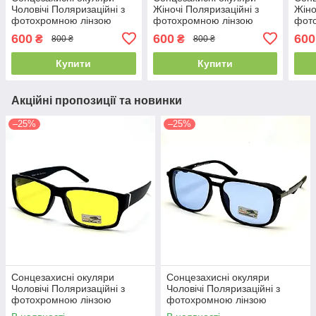
Чоловічі Поляризаційні з
Жіночі Поляризаційні з
Жіно
фотохромною лінзою
фотохромною лінзою
фот
M&JJ сірий 1582
(хамелеон) M&JJ рожевий
(хам
600
600
600
₴
₴
800 ₴
800 ₴
385
380
Купити
Купити
Акційні пропозиції та новинки
–25%
–25%
Сонцезахисні окуляри
Сонцезахисні окуляри
Чоловічі Поляризаційні з
Чоловічі Поляризаційні з
фотохромною лінзою
фотохромною лінзою
Polarized жовтий (298)
Polarized синій (315)