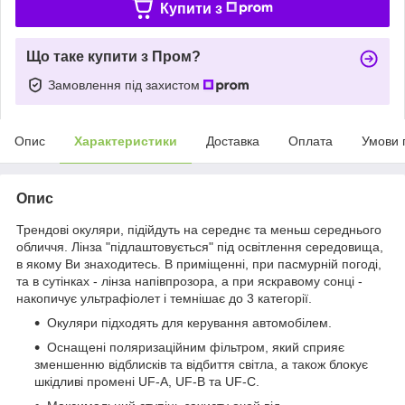
Купити з
Що таке купити з Пром?
Замовлення під захистом
Опис
Характеристики
Доставка
Оплата
Умови 
Опис
Трендові окуляри, підійдуть на середнє та меньш середнього
обличчя. Лінза "підлаштовується" під освітлення середовища,
в якому Ви знаходитесь. В приміщенні, при пасмурній погоді,
та в сутінках - лінза напівпрозора, а при яскравому сонці -
накопичує ультрафіолет і темнішає до 3 категорії.
Окуляри підходять для керування автомобілем.
Оснащені поляризаційним фільтром, який сприяє
зменшенню відблисків та відбиття світла, а також блокує
шкідливі промені UF-A, UF-B та UF-C.