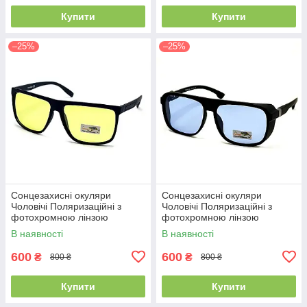
Купити
Купити
–25%
–25%
Сонцезахисні окуляри
Сонцезахисні окуляри
Чоловічі Поляризаційні з
Чоловічі Поляризаційні з
фотохромною лінзою
фотохромною лінзою
Polarized жовтий (325)
Polarized синій (336)
В наявності
В наявності
600
600
₴
₴
800 ₴
800 ₴
Купити
Купити