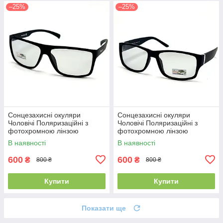
–25%
–25%
Сонцезахисні окуляри
Сонцезахисні окуляри
Чоловічі Поляризаційні з
Чоловічі Поляризаційні з
фотохромною лінзою
фотохромною лінзою
Polarized сірий (328)
Polarized сірий (297)
В наявності
В наявності
600
600
₴
₴
800 ₴
800 ₴
Купити
Купити
Показати ще