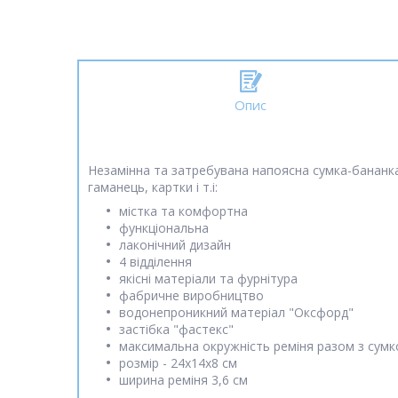
Опис
Незамінна та затребувана напоясна сумка-бананка, 
гаманець, картки і т.і:
містка та комфортна
функціональна
лаконічний дизайн
4 відділення
якісні матеріали та фурнітура
фабричне виробництво
водонепроникний матеріал "Оксфорд"
застібка "фастекс"
максимальна окружність реміня разом з сумк
розмір - 24х14х8 см
ширина реміня 3,6 см