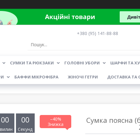
+380 (95) 141-88-88
СУМКИ ТА РЮКЗАКИ
ГОЛОВНІ УБОРИ
ШАРФИ ТА Х
РИ
БАФФИ МІКРОФІБРА
ЖІНОЧІ ГЕТРИ
ДОСТАВКА ТА 
0
0
0
0
Сумка поясна 
–40%
вилин
Секунд