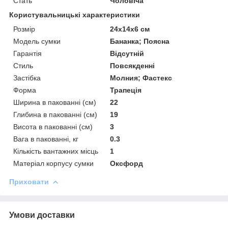
Стать
Чоловіча
Користувальницькі характеристики
Розмір
24х14х6 см
Модель сумки
Бананка; Поясна
Гарантія
Відсутній
Стиль
Повсякденні
Застібка
Молния; Фастекс
Форма
Трапеція
Ширина в пакованні (см)
22
Глибина в пакованні (см)
19
Висота в пакованні (см)
3
Вага в пакованні, кг
0.3
Кількість вантажних місць
1
Матеріал корпусу сумки
Оксфорд
Приховати
Умови доставки