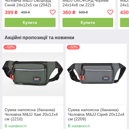
Чоловіча M&JJ Оксфорд
M&JJ ОКСФОРД Чорний
M&J
Синій 24х12х5 см (2042)
24х14х8 см 2219
24х1
399
360
430
₴
₴
499 ₴
599 ₴
Купити
Купити
Акційні пропозиції та новинки
–50%
–50%
Сумка напоясна (бананка)
Сумка напоясна (бананка)
Чоловіча M&JJ Хакі 20х12х4
Чоловіча M&JJ Сірий 20х12х4
см (2210)
см (2209)
В наявності
В наявності