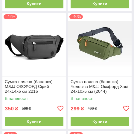
Купити
Купити
–42%
–40%
Сумка поясна (бананка)
Сумка поясна (бананка)
M&JJ ОКСФОРД Сірий
Чоловіча M&JJ Оксфорд Хакі
24х14х6 см 2216
24х10х5 см (2044)
В наявності
В наявності
350
299
₴
₴
599 ₴
499 ₴
Купити
Купити