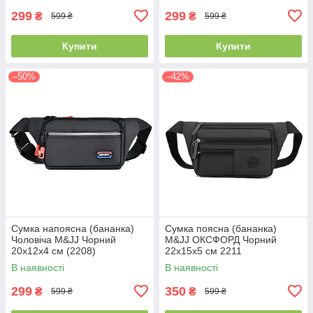
299
299
₴
₴
599 ₴
599 ₴
Купити
Купити
–50%
–42%
Сумка напоясна (бананка)
Сумка поясна (бананка)
Чоловіча M&JJ Чорний
M&JJ ОКСФОРД Чорний
20х12х4 см (2208)
22х15х5 см 2211
В наявності
В наявності
299
350
₴
₴
599 ₴
599 ₴