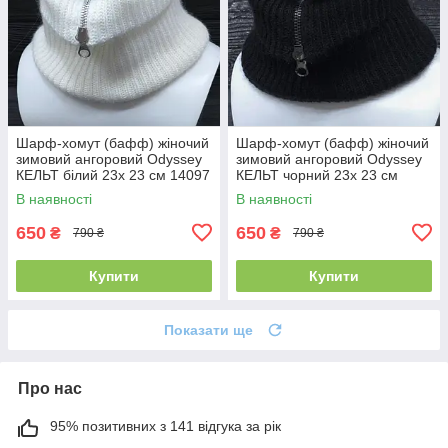
Шарф-хомут (бафф) жіночий
Шарф-хомут (бафф) жіночий
зимовий ангоровий Odyssey
зимовий ангоровий Odyssey
КЕЛЬТ білий 23х 23 см 14097
КЕЛЬТ чорний 23х 23 см
14100
В наявності
В наявності
650
650
₴
₴
790 ₴
790 ₴
Купити
Купити
Показати ще
Про нас
95% позитивних з 141 відгука за рік