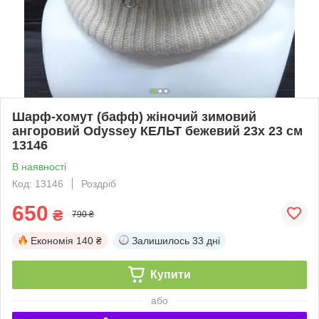
Шарф-хомут (бафф) жіночий зимовий
ангоровий Odyssey КЕЛЬТ бежевий 23х 23 см
13146
В наявності
Код: 13146
Роздріб
650
₴
790 ₴
Економія
140 ₴
Залишилось
33 дні
Купити
або