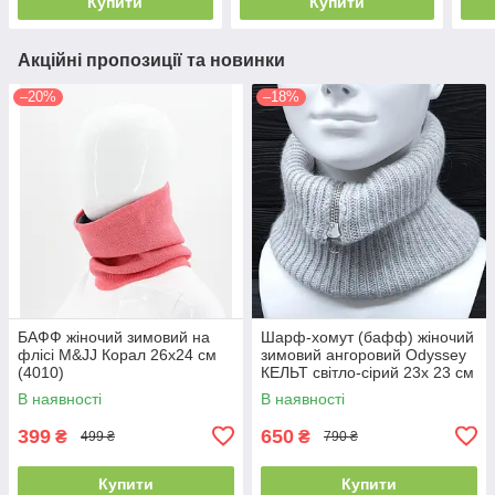
Купити
Купити
Акційні пропозиції та новинки
–20%
–18%
БАФФ жіночий зимовий на
Шарф-хомут (бафф) жіночий
флісі M&JJ Корал 26х24 см
зимовий ангоровий Odyssey
(4010)
КЕЛЬТ світло-сірий 23х 23 см
14098
В наявності
В наявності
399
650
₴
₴
499 ₴
790 ₴
Купити
Купити