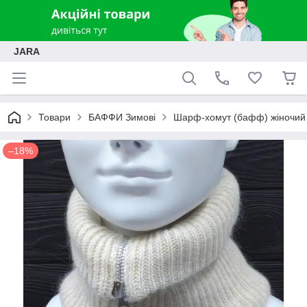
JARA
Товари
БАФФИ Зимові
Шарф-хомут (бафф) жіночий 
–18%