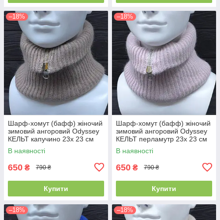
–18%
–18%
Шарф-хомут (бафф) жіночий
Шарф-хомут (бафф) жіночий
зимовий ангоровий Odyssey
зимовий ангоровий Odyssey
КЕЛЬТ капучино 23х 23 см
КЕЛЬТ перламутр 23х 23 см
14104
14106
В наявності
В наявності
650
650
₴
₴
790 ₴
790 ₴
Купити
Купити
–18%
–18%