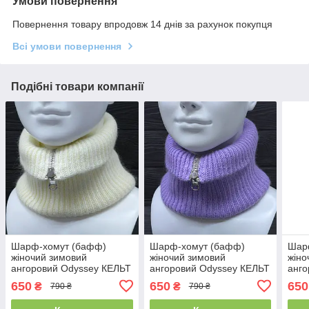
Умови повернення
Повернення товару впродовж 14 днів за рахунок покупця
Всі умови повернення
Подібні товари компанії
Шарф-хомут (бафф)
Шарф-хомут (бафф)
Шар
жіночий зимовий
жіночий зимовий
жіно
ангоровий Odyssey КЕЛЬТ
ангоровий Odyssey КЕЛЬТ
анго
молоко 23х 23 см 14396
бузковий 23х 23 см 14399
капу
650
650
650
₴
₴
790 ₴
790 ₴