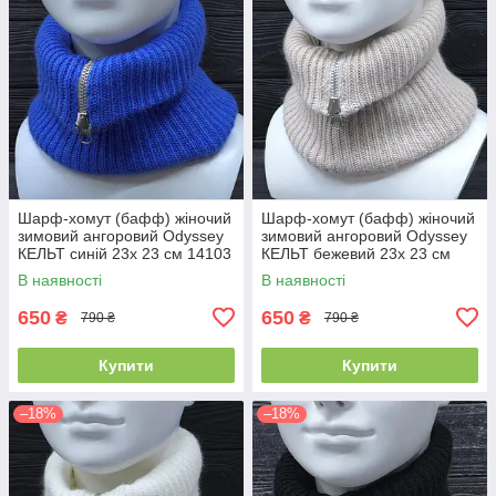
Шарф-хомут (бафф) жіночий
Шарф-хомут (бафф) жіночий
зимовий ангоровий Odyssey
зимовий ангоровий Odyssey
КЕЛЬТ синій 23х 23 см 14103
КЕЛЬТ бежевий 23х 23 см
14105
В наявності
В наявності
650
650
₴
₴
790 ₴
790 ₴
Купити
Купити
–18%
–18%