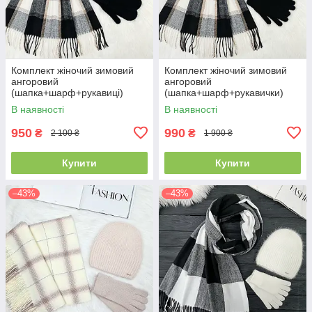
Комплект жіночий зимовий
Комплект жіночий зимовий
ангоровий
ангоровий
(шапка+шарф+рукавиці)
(шапка+шарф+рукавички)
ODYSSEY 57-59 см чорний
ODYSSEY 57-59 см чорний
В наявності
В наявності
3701 - 8064 - 4135
3701 - 8064 - 4185
950
990
₴
₴
2 100 ₴
1 900 ₴
Купити
Купити
–43%
–43%