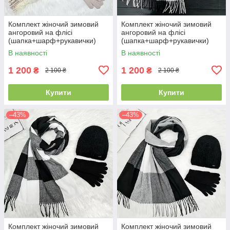
Комплект жіночий зимовий
Комплект жіночий зимовий
ангоровий на флісі
ангоровий на флісі
(шапка+шарф+рукавички)
(шапка+шарф+рукавички)
ODYSSEY 55-58 см
ODYSSEY 55-58 см
В наявності
В наявності
різнокольоровий 12824 -
різнокольоровий 12814 - 1119
8008 - 4074
- 4000
1 200
1 200
₴
₴
2 100 ₴
2 100 ₴
Купити
Купити
–43%
–43%
Комплект жіночий зимовий
Комплект жіночий зимовий