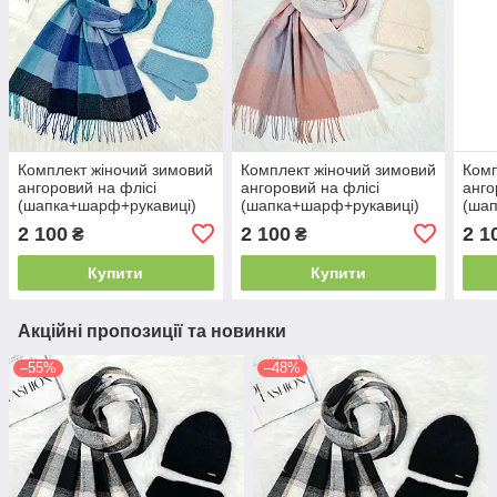
Комплект жіночий зимовий
Комплект жіночий зимовий
Комп
ангоровий на флісі
ангоровий на флісі
анго
(шапка+шарф+рукавиці)
(шапка+шарф+рукавиці)
(шап
ODYSSEY 56-58 см
ODYSSEY 56-58 см
ODY
2 100
2 100
2 1
₴
₴
різнокольоровий 12840 -
різнокольоровий 12842 -
різн
8045 - 4146
1285 - 4148
1285
Купити
Купити
Акційні пропозиції та новинки
–55%
–48%