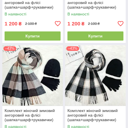
ангоровий на флісі
ангоровий на флісі
(шапка+шарф+рукавички)
(шапка+шарф+рукавички)
ODYSSEY 55-58 см
ODYSSEY 55-58 см
В наявності
В наявності
різнокольоровий 12815 - 1119
різнокольоровий 12815 -
- 4062
1125 - 4062
1 200
1 200
₴
₴
2 100 ₴
2 100 ₴
Купити
Купити
–43%
–43%
Комплект жіночий зимовий
Комплект жіночий зимовий
ангоровий на флісі
ангоровий на флісі
(шапка+шарф+рукавички)
(шапка+шарф+рукавички)
ODYSSEY 55-58 см
ODYSSEY 55-58 см чорний
В наявності
В наявності