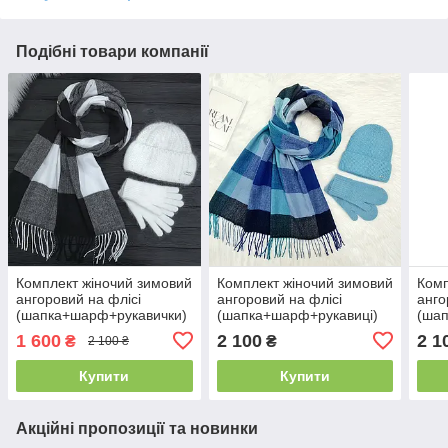
Подібні товари компанії
Комплект жіночий зимовий
Комплект жіночий зимовий
Комп
ангоровий на флісі
ангоровий на флісі
анго
(шапка+шарф+рукавички)
(шапка+шарф+рукавиці)
(шап
ODYSSEY 56-59 см Білий
ODYSSEY 56-58 см
ODY
1 600
2 100
2 1
₴
₴
2 100 ₴
14348 - 1119 - 4183
різнокольоровий 12840 -
різн
8045 - 4146
1285
Купити
Купити
Акційні пропозиції та новинки