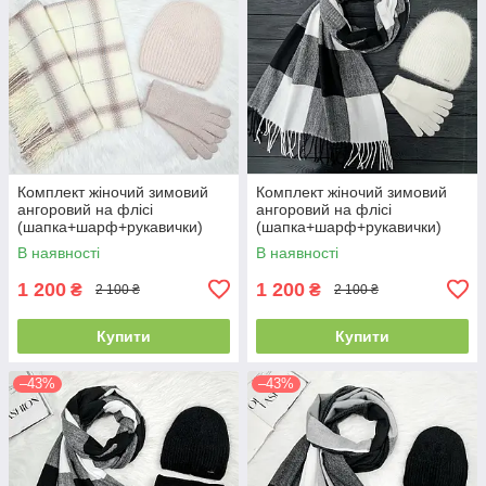
Комплект жіночий зимовий
Комплект жіночий зимовий
ангоровий на флісі
ангоровий на флісі
(шапка+шарф+рукавички)
(шапка+шарф+рукавички)
ODYSSEY 55-58 см
ODYSSEY 55-58 см
В наявності
В наявності
різнокольоровий 12824 -
різнокольоровий 12814 - 1119
8008 - 4074
- 4000
1 200
1 200
₴
₴
2 100 ₴
2 100 ₴
Купити
Купити
–43%
–43%