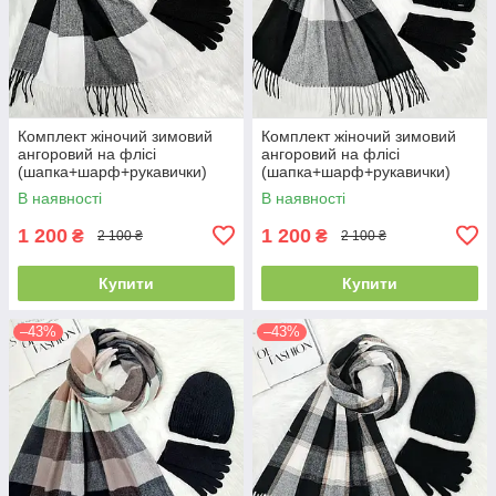
Комплект жіночий зимовий
Комплект жіночий зимовий
ангоровий на флісі
ангоровий на флісі
(шапка+шарф+рукавички)
(шапка+шарф+рукавички)
ODYSSEY 55-58 см
ODYSSEY 55-58 см
В наявності
В наявності
різнокольоровий 12815 - 1119
різнокольоровий 12815 -
- 4062
1125 - 4062
1 200
1 200
₴
₴
2 100 ₴
2 100 ₴
Купити
Купити
–43%
–43%