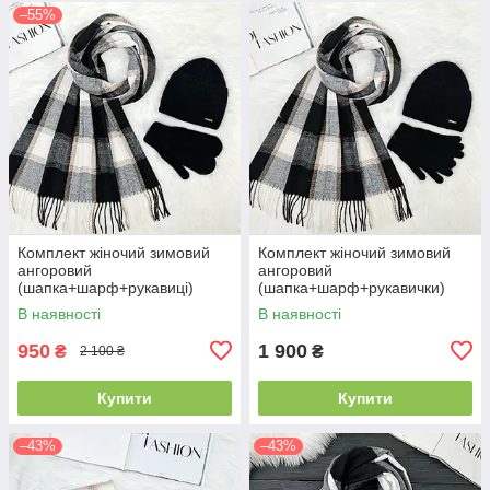
–55%
Комплект жіночий зимовий
Комплект жіночий зимовий
ангоровий
ангоровий
(шапка+шарф+рукавиці)
(шапка+шарф+рукавички)
ODYSSEY 57-59 см чорний
ODYSSEY 57-59 см чорний
В наявності
В наявності
3701 - 8064 - 4135
3701 - 8064 - 4185
950
1 900
₴
₴
2 100 ₴
Купити
Купити
–43%
–43%