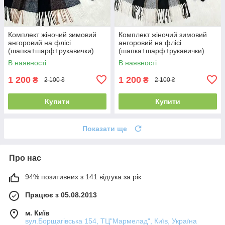
Комплект жіночий зимовий
Комплект жіночий зимовий
ангоровий на флісі
ангоровий на флісі
(шапка+шарф+рукавички)
(шапка+шарф+рукавички)
ODYSSEY 55-58 см
ODYSSEY 55-58 см чорний
В наявності
В наявності
різнокольоровий 12815 -
12815 - 8064 - 4185
8025 - 4062
1 200
1 200
₴
₴
2 100 ₴
2 100 ₴
Купити
Купити
Показати ще
Про нас
94% позитивних з 141 відгука за рік
Працює з 05.08.2013
м. Київ
вул.Борщагівська 154, ТЦ"Мармелад", Київ, Україна