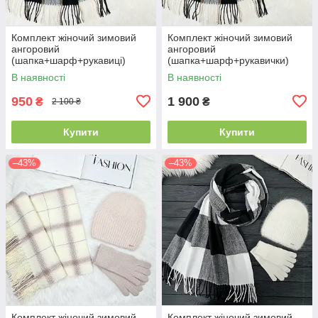
Комплект жіночий зимовий
Комплект жіночий зимовий
ангоровий
ангоровий
(шапка+шарф+рукавиці)
(шапка+шарф+рукавички)
ODYSSEY 57-59 см чорний
ODYSSEY 57-59 см чорний
В наявності
В наявності
3701 - 8064 - 4135
3701 - 8064 - 4185
950
1 900
₴
₴
2 100 ₴
Купити
Купити
–43%
–43%
Комплект жіночий зимовий
Комплект жіночий зимовий