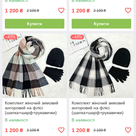
В наявності
В наявності
різнокольоровий 12815 - 1119
різнокольоровий 12815 -
- 4062
1125 - 4062
1 200
1 200
₴
₴
2 100 ₴
2 100 ₴
Купити
Купити
–43%
–43%
Комплект жіночий зимовий
Комплект жіночий зимовий
ангоровий на флісі
ангоровий на флісі
(шапка+шарф+рукавички)
(шапка+шарф+рукавички)
ODYSSEY 55-58 см
ODYSSEY 55-58 см чорний
В наявності
В наявності
різнокольоровий 12815 -
12815 - 8064 - 4185
8025 - 4062
1 200
1 200
₴
₴
2 100 ₴
2 100 ₴