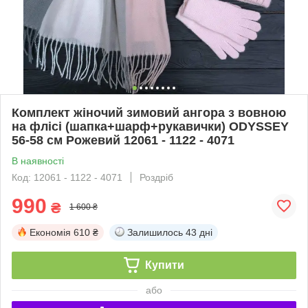
Комплект жіночий зимовий ангора з вовною
на флісі (шапка+шарф+рукавички) ODYSSEY
56-58 см Рожевий 12061 - 1122 - 4071
В наявності
Код: 12061 - 1122 - 4071
Роздріб
990
₴
1 600 ₴
Економія
610 ₴
Залишилось
43 дні
Купити
або