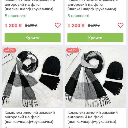
ангоровий на флісі
ангоровий на флісі
(шапка+шарф+рукавички)
(шапка+шарф+рукавички)
ODYSSEY 55-58 см
ODYSSEY 55-58 см
В наявності
В наявності
різнокольоровий 12824 -
різнокольоровий 12814 - 1119
8008 - 4074
- 4000
1 200
1 200
₴
₴
2 100 ₴
2 100 ₴
Купити
Купити
–43%
–43%
Комплект жіночий зимовий
Комплект жіночий зимовий
ангоровий на флісі
ангоровий на флісі
(шапка+шарф+рукавички)
(шапка+шарф+рукавички)
ODYSSEY 55-58 см
ODYSSEY 55-58 см