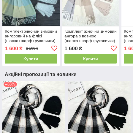
Комплект жіночий зимовий
Комплект жіночий зимовий
Комп
ангоровий на флісі
ангора з вовною
анго
(шапка+шарф+рукавички)
(шапка+шарф+рукавички)
(ша
ODYSSEY 56-59 см
ODYSSEY 56-58 см
ODY
1 600
1 600
1 6
₴
₴
2 100 ₴
М'ятний 13887 - 1142 -
бежевий 12329 - 1136 -
Чорн
4202
4074
418
Купити
Купити
Акційні пропозиції та новинки
–55%